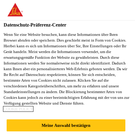
You are accessing "Sika Schweiz AG", it seems you are
accessing it from "Vereinigte Staaten". We have a dedicated
website for your country.
Datenschutz-Präferenz-Center
TO
Wenn Sie eine Website besuchen, kann diese Informationen über Ihren
STAY ON THE SIKA
SELECT A
Browser abrufen oder speichern. Dies geschieht meist in Form von Cookies.
SIKA
SCHWEIZ AG WEBSITE
COUNTRY
Hierbei kann es sich um Informationen über Sie, Ihre Einstellungen oder Ihr
USA
Gerät handeln. Meist werden die Informationen verwendet, um die
erwartungsgemäße Funktion der Website zu gewährleisten. Durch diese
Informationen werden Sie normalerweise nicht direkt identifiziert. Dadurch
Sika Schweiz AG
kann Ihnen aber ein personalisierteres Web-Erlebnis geboten werden. Da wir
Ihr Recht auf Datenschutz respektieren, können Sie sich entscheiden,
bestimmte Arten von Cookies nicht zulassen. Klicken Sie auf die
verschiedenen Kategorieüberschriften, um mehr zu erfahren und unsere
Standardeinstellungen zu ändern. Die Blockierung bestimmter Arten von
SIKA @
Cookies kann jedoch zu einer beeinträchtigten Erfahrung mit der von uns zur
Verfügung gestellten Website und Dienste führen.
COOKIE POLICY
ADHESIVES AND
Meine Auswahl bestätigen
BONDING EXPO