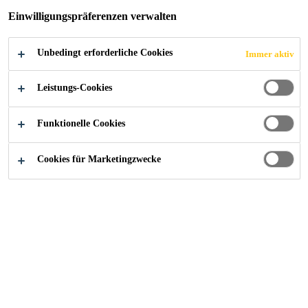
Einwilligungspräferenzen verwalten
Unbedingt erforderliche Cookies
Immer aktiv
Industry
Events
Sika @ Adhesives and Bonding Expo
Leistungs-Cookies
Funktionelle Cookies
23/03/2021 - 25/03/2021
NOVI, MICHIGAN, USA
Cookies für Marketingzwecke
Adhesive and Bonding expo is connecting manufacturers
and buyers of technical bonding solutions and will serve
the entire adhesive and bonding manufacturing supply
chain.
Visit us at Adhesives and Bonding Expo