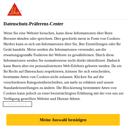
You are accessing "Sika Schweiz AG", it seems you are
accessing it from "Vereinigte Staaten". We have a dedicated
website for your country.
Datenschutz-Präferenz-Center
TO
Wenn Sie eine Website besuchen, kann diese Informationen über Ihren
STAY ON THE SIKA
SELECT A
Browser abrufen oder speichern. Dies geschieht meist in Form von Cookies.
SIKA
SCHWEIZ AG WEBSITE
COUNTRY
Hierbei kann es sich um Informationen über Sie, Ihre Einstellungen oder Ihr
USA
Gerät handeln. Meist werden die Informationen verwendet, um die
erwartungsgemäße Funktion der Website zu gewährleisten. Durch diese
Informationen werden Sie normalerweise nicht direkt identifiziert. Dadurch
Sika Schweiz AG
kann Ihnen aber ein personalisierteres Web-Erlebnis geboten werden. Da wir
Ihr Recht auf Datenschutz respektieren, können Sie sich entscheiden,
bestimmte Arten von Cookies nicht zulassen. Klicken Sie auf die
verschiedenen Kategorieüberschriften, um mehr zu erfahren und unsere
Standardeinstellungen zu ändern. Die Blockierung bestimmter Arten von
EURO MARITIME
Cookies kann jedoch zu einer beeinträchtigten Erfahrung mit der von uns zur
Verfügung gestellten Website und Dienste führen.
COOKIE POLICY
MARSEILLE
Meine Auswahl bestätigen