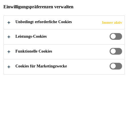
Einwilligungspräferenzen verwalten
Unbedingt erforderliche Cookies
Immer aktiv
Industry
Events
Euro Maritime Marseille
Leistungs-Cookies
Funktionelle Cookies
04/02/2020 - 06/02/2020
MARSEILLE, FRANCE
Cookies für Marketingzwecke
Find out more
Kontaktieren Sie uns!