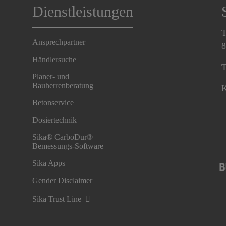
Dienstleistungen
T
Ansprechpartner
8
Händlersuche
T
Planer- und
Bauherrenberatung
K
Betonservice
Dosiertechnik
Sika® CarboDur®
Bemessungs-Software
Sika Apps
Gender Disclaimer
Sika Trust Line