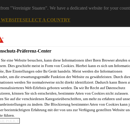
from "Vereinigte Staaten". We have a dedicated website for your count
G WEBSITE
SELECT A COUNTRY
ereiche
Industry
nschutz-Präferenz-Center
Sie eine Website besuchen, kann diese Informationen über Ihren Browser abrufen 
hern. Dies geschieht meist in Form von Cookies. Hierbei kann es sich um Informati
y Anwendungsbereiche
Sie, Ihre Einstellungen oder Ihr Gerät handeln. Meist werden die Informationen
ndet, um die erwartungsgemäße Funktion der Website zu gewährleisten. Durch die
mationen werden Sie normalerweise nicht direkt identifiziert. Dadurch kann Ihnen a
ersonalisierteres Web-Erlebnis geboten werden. Da wir Ihr Recht auf Datenschutz
ktieren, können Sie sich entscheiden, bestimmte Arten von Cookies nicht zulassen.
nnovation
Service
Industrie News
Download Center
Üb
en Sie auf die verschiedenen Kategorieüberschriften, um mehr zu erfahren und unse
ardeinstellungen zu ändern. Die Blockierung bestimmter Arten von Cookies kann 
ner beeinträchtigten Erfahrung mit der von uns zur Verfügung gestellten Website un
te führen.
NTERIOR LONDON
IE POLICY