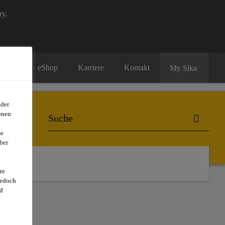
ry.
eShop
Karriere
Kontakt
My Sika
oder
onen
se
ber
er uns
re
jedoch
d