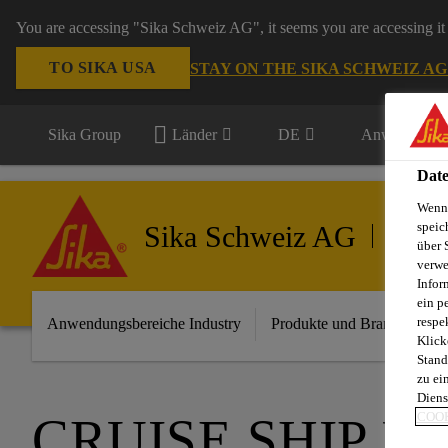
You are accessing "Sika Schweiz AG", it seems you are accessing it 
TO SIKA USA
STAY ON THE SIKA SCHWEIZ A
Sika Group
Länder
DE
Anwendungsb
Date
Wenn 
speic
Sika Schweiz AG
Industr
über 
verwe
Infor
ein p
respe
Anwendungsbereiche Industry
Produkte und Brands
I
Klick
Stand
zu ei
Diens
CRUISE SHIP I
COOK