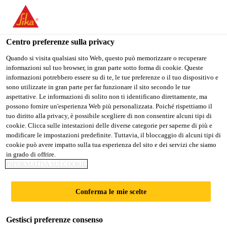
Stai visitando il sito web della "Sika Schweiz AG", sembra che si
stia accedendo da "Stati Uniti". Esiste un sito web separato per il
vostro paese.
Centro preferenze sulla privacy
PASSARE A
RIMANERE SIKA
SELEZIONARE
Quando si visita qualsiasi sito Web, questo può memorizzare o recuperare
informazioni sul tuo browser, in gran parte sotto forma di cookie. Queste
SIKA USA
SCHWEIZ AG
IL PAESE
informazioni potrebbero essere su di te, le tue preferenze o il tuo dispositivo e
sono utilizzate in gran parte per far funzionare il sito secondo le tue
aspettative. Le informazioni di solito non ti identificano direttamente, ma
Sika Schweiz AG
possono fornire un'esperienza Web più personalizzata. Poiché rispettiamo il
tuo diritto alla privacy, è possibile scegliere di non consentire alcuni tipi di
cookie. Clicca sulle intestazioni delle diverse categorie per saperne di più e
modificare le impostazioni predefinite. Tuttavia, il bloccaggio di alcuni tipi di
cookie può avere impatto sulla tua esperienza del sito e dei servizi che siamo
IMPERMEABILIZZ
in grado di offrire.
INFORMATIVA SUI COOKIE
AZIONI DI
Conferma le mie scelte
GALLERIE
Gestisci preferenze consenso