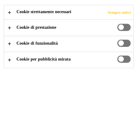
Cookie strettamente necessari
Sempre attivi
Construction
...
Impermeabilizzazioni di gallerie
Cookie di prestazione
Cookie di funzionalità
Cookie per pubblicità mirata
Manti sintetici d‘impermeabilizzazione WP