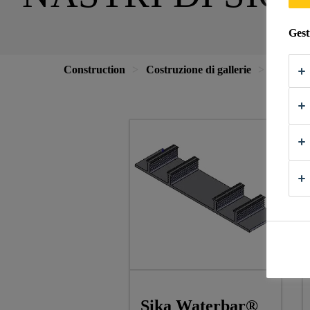
Gest
Construction
Costruzione di gallerie
Impermea
Sika Waterbar®