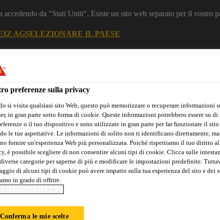
a accedendo da "Stati Uniti". Esiste un sito web separato per il vostro p
EIZ AG
SELEZIONARE IL PAESE
zione
Construction
ro preferenze sulla privacy
o si visita qualsiasi sito Web, questo può memorizzare o recuperare informazioni s
r, in gran parte sotto forma di cookie. Queste informazioni potrebbero essere su di t
eferenze o il tuo dispositivo e sono utilizzate in gran parte per far funzionare il sito
do le tue aspettative. Le informazioni di solito non ti identificano direttamente, ma
no fornire un'esperienza Web più personalizzata. Poiché rispettiamo il tuo diritto al
y, è possibile scegliere di non consentire alcuni tipi di cookie. Clicca sulle intesta
Sika Apps
Interlocutore
diverse categorie per saperne di più e modificare le impostazioni predefinite. Tuttav
ggio di alcuni tipi di cookie può avere impatto sulla tua esperienza del sito e dei s
amo in grado di offrire.
RMATIVA SUI COOKIE
ILLATURA PER GI
Conferma le mie scelte