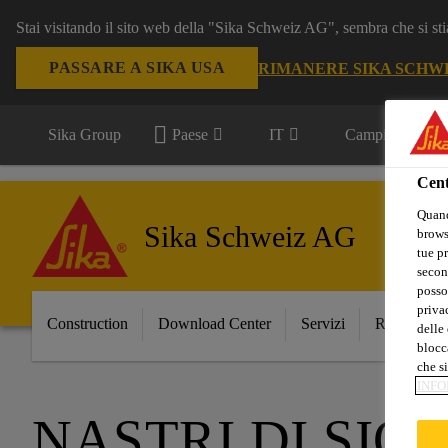
Stai visitando il sito web della "Sika Schweiz AG", sembra che si sti
PASSARE A SIKA USA
RIMANERE SIKA SCHW
Sika Group
Paese
IT
Campi d'applica
Cent
Quand
Sika Schweiz AG
browse
tue pr
secon
posso
privac
Construction
Download Center
Servizi
Referenze
delle 
blocca
che si
INFO
NASTRI DI SIG