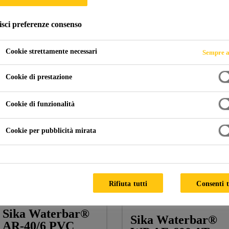
isci preferenze consenso
bilizzazioni di gallerie
Nastri di sigillatura per giunti PVC
Cookie strettamente necessari
Sempre a
Cookie di prestazione
Cookie di funzionalità
Cookie per pubblicità mirata
Rifiuta tutti
Consenti t
Sika Waterbar®
Sika Waterbar®
AR-40/6 PVC