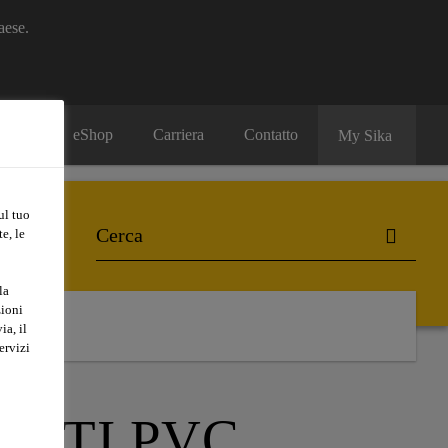
aese.
eShop
Carriera
Contatto
My Sika
ul tuo
e, le
la
zioni
ia, il
ervizi
UNTI PVC