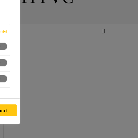
ttivi
utti