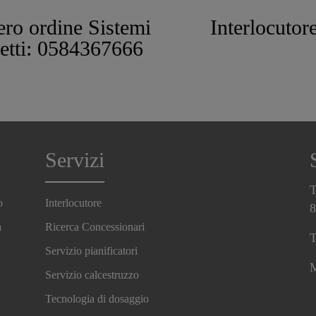
ro ordine Sistemi
Interlocutor
tetti: 0584367666
Servizi
T
o
Interlocutore
8
a
Ricerca Concessionari
T
Servizio pianificatori
M
Servizio calcestruzzo
Tecnologia di dosaggio