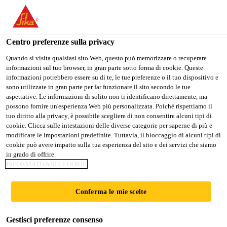
Stai visitando il sito web della "Sika Schweiz AG", sembra che si
stia accedendo da "Stati Uniti". Esiste un sito web separato per il
vostro paese.
Centro preferenze sulla privacy
Construction
...
Sikaplan® WP Tape-200
PASSARE A
RIMANERE SIKA
SELEZIONARE
Quando si visita qualsiasi sito Web, questo può memorizzare o recuperare
informazioni sul tuo browser, in gran parte sotto forma di cookie. Queste
SIKA USA
SCHWEIZ AG
IL PAESE
informazioni potrebbero essere su di te, le tue preferenze o il tuo dispositivo e
sono utilizzate in gran parte per far funzionare il sito secondo le tue
aspettative. Le informazioni di solito non ti identificano direttamente, ma
Sika Schweiz AG
possono fornire un'esperienza Web più personalizzata. Poiché rispettiamo il
Sikaplan® WP
tuo diritto alla privacy, è possibile scegliere di non consentire alcuni tipi di
cookie. Clicca sulle intestazioni delle diverse categorie per saperne di più e
modificare le impostazioni predefinite. Tuttavia, il bloccaggio di alcuni tipi di
Tape-200
cookie può avere impatto sulla tua esperienza del sito e dei servizi che siamo
in grado di offrire.
INFORMATIVA SUI COOKIE
Nastro in PVC-P per raccordi e
compartimentazioni
Conferma le mie scelte
Nastro a base di polivinilcloruro plastificato (PVC-P)
Gestisci preferenze consenso
per la realizzazione di raccordi e