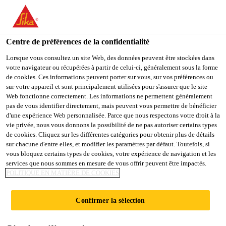
You are accessing "Sika Schweiz AG", it seems you are
accessing it from "États-Unis". We have a dedicated website for
your country.
Centre de préférences de la confidentialité
TO
Lorsque vous consultez un site Web, des données peuvent être stockées dans
STAY ON THE SIKA
SELECT A
votre navigateur ou récupérées à partir de celui-ci, généralement sous la forme
SIKA
SCHWEIZ AG WEBSITE
COUNTRY
de cookies. Ces informations peuvent porter sur vous, sur vos préférences ou
USA
sur votre appareil et sont principalement utilisées pour s'assurer que le site
Web fonctionne correctement. Les informations ne permettent généralement
pas de vous identifier directement, mais peuvent vous permettre de bénéficier
Sika Schweiz AG
d'une expérience Web personnalisée. Parce que nous respectons votre droit à la
vie privée, nous vous donnons la possibilité de ne pas autoriser certains types
de cookies. Cliquez sur les différentes catégories pour obtenir plus de détails
sur chacune d'entre elles, et modifier les paramètres par défaut. Toutefois, si
vous bloquez certains types de cookies, votre expérience de navigation et les
SOUS-COUCHES
services que nous sommes en mesure de vous offrir peuvent être impactés.
POLITIQUE EN MATIÈRE DE COOKIES
ET ENDUITS DE
Confirmer la sélection
FEU