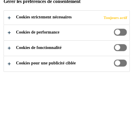
Gérer les préférences de consentement
Cookies strictement nécessaires
Toujours actif
Industry
Transports
Cookies de performance
Cookies de fonctionnalité
Revêtements fonctionnels pour la protection
Cookies pour une publicité ciblée
contre les éclats de pierre et la protection
contre l'incendie des véhicules commerciaux.
Sikagard®-6060