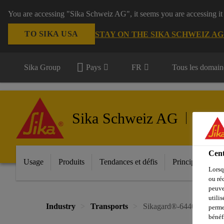
You are accessing "Sika Schweiz AG", it seems you are accessing it
TO SIKA USA
STAY ON THE SIKA SCHWEIZ A
Sika Group
Pays
FR
Tous les domain
Sika Schweiz AG
Transpo
Cent
Usage
Produits
Tendances et défis
Principales inno
Lorsq
ou ré
peuve
utili
Industry
Transports
Sikagard®-6440 S
perme
bénéf