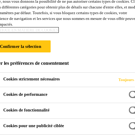
e, nous vous donnons la possibilité de ne pas autoriser certains types de cookies. C
0 S
s différentes catégories pour obtenir plus de détails sur chacune d'entre elles, et mod
aramètres par défaut. Toutefois, si vous bloquez certains types de cookies, votre
ience de navigation et les services que nous sommes en mesure de vous offrir peuv
impactés.
de caisse et antigravillons pulvérisable, en aéros
TIQUE EN MATIÈRE DE COOKIES
n pour réparation rapide à base de caoutchouc, en aérosol et
Confirmer la sélection
aisée d’un revêtement ultérieur avec la plupart des systèmes de vernis usuels.
r les préférences de consentement
Cookies strictement nécessaires
Toujours 
présentation en aérosol)
 pas
Cookies de performance
au sel de déverglaçage
Cookies de fonctionnalité
Cookies pour une publicité ciblée
NIQUE DU PRODUIT
FICHES DE DONNÉES DE S