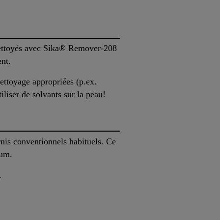
 nettoyés avec Sika® Remover-208
nt.
nettoyage appropriées (p.ex.
liser de solvants sur la peau!
rnis conventionnels habituels. Ce
mum.
.