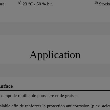
A)
B)
ure
23 °C / 50 % h.r.
Stocka
Application
urface
exempt de rouille, de poussière et de graisse.
alable afin de renforcer la protection anticorrosion (p.ex. acier