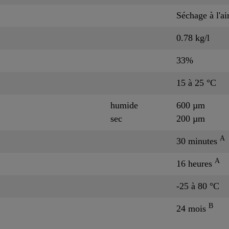
Séchage à l'ai
0.78 kg/l
33%
15 à 25 °C
humide
600 µm
sec
200 µm
A
30 minutes
A
16 heures
-25 à 80 °C
B
24 mois