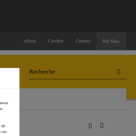
eShop
Carrière
Contact
My Sika
ateur
ns
e de
 vie