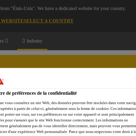
 from "États-Unis". We have a dedicated website for your country.
G WEBSITE
SELECT A COUNTRY
es
Industry
rts
re de préférences de la confidentialité
vations
Download Center
ue vous consultez un site Web, des données peuvent être stockées dans votre navig
cupérées à partir de celui-ci, généralement sous la forme de cookies. Ces informatio
nt porter sur vous, sur vos préférences ou sur votre appareil et sont principalement
sées pour s'assurer que le site Web fonctionne correctement. Les informations ne
ttent généralement pas de vous identifier directement, mais peuvent vous permettr
icier d'une expérience Web personnalisée. Parce que nous respectons votre droit à la