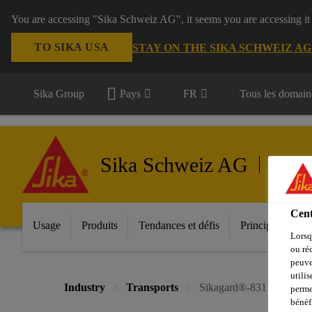
You are accessing "Sika Schweiz AG", it seems you are accessing it
TO SIKA USA
STAY ON THE SIKA SCHWEIZ A
Sika Group
Pays
FR
Tous les domain
Sika Schweiz AG
Transpo
Cent
Usage
Produits
Tendances et défis
Principales inno
Lorsq
ou ré
peuve
utili
Industry
Transports
Sikagard®-831
perme
bénéf