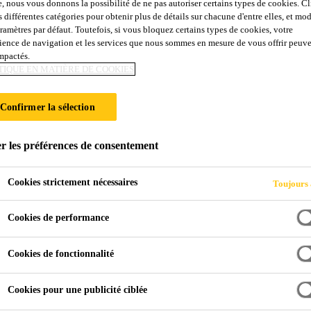
e, nous vous donnons la possibilité de ne pas autoriser certains types de cookies. C
s différentes catégories pour obtenir plus de détails sur chacune d'entre elles, et mod
aramètres par défaut. Toutefois, si vous bloquez certains types de cookies, votre
ience de navigation et les services que nous sommes en mesure de vous offrir peuv
impactés.
 et l'extérieur des véhicules utilitaires
TIQUE EN MATIÈRE DE COOKIES
escent bicomposante, sans solvant, sur une base époxy modif
Confirmer la sélection
ès grande résistance, ainsi que des propriétés de protection con
r les préférences de consentement
couche dure et résistante. Les composants revêtus peuvent être déplacés et transportés après 24 heures.
Cookies strictement nécessaires
Toujours 
 aux chocs, aux impacts et à l'abrasion
Cookies de performance
2 R1 / R7 R22 / R23 HL3
par opération
Cookies de fonctionnalité
Cookies pour une publicité ciblée