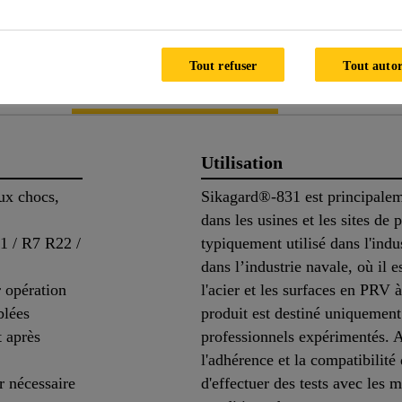
NIQUE DU PRODUIT
FICHES DE DONNÉES DE S
Tout refuser
Tout autor
duit
Application
Docume
Utilisation
ux chocs,
Sikagard®-831 est principaleme
dans les usines et les sites de 
1 / R7 R22 /
typiquement utilisé dans l'indus
dans l’industrie navale, où il 
 opération
l'acier et les surfaces en PRV à 
blées
produit est destiné uniquement 
t après
professionnels expérimentés. A
l'adhérence et la compatibilité 
r nécessaire
d'effectuer des tests avec les 