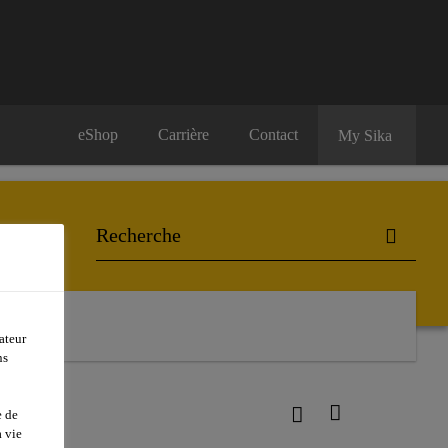
eShop
Carrière
Contact
My Sika
ateur
ns
e de
 vie