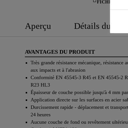
FICHE TECH
Aperçu
Détails du pro
AVANTAGES DU PRODUIT
Très grande résistance mécanique, résistance a
aux impacts et à l'abrasion
Conformité EN 45545-3 R45 et EN 45545-2 R
R23 HL3
Épaisseur de couche possible jusqu'à 4 mm par
Application directe sur les surfaces en acier sa
Durcissement rapide - déplacement et transpor
24 heures
Aucune couche de fond ou revêtement ultérieu