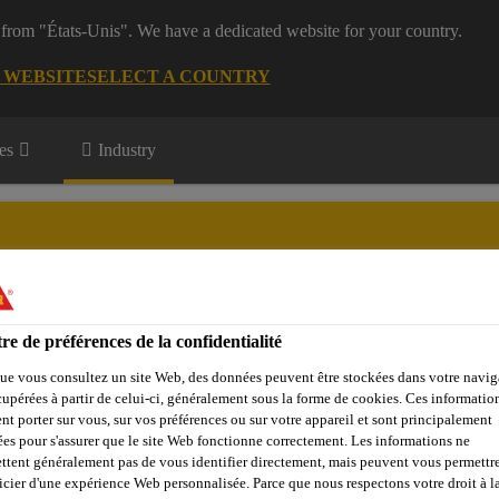
 from "États-Unis". We have a dedicated website for your country.
G WEBSITE
SELECT A COUNTRY
es
Industry
rts
re de préférences de la confidentialité
vations
Download Center
ue vous consultez un site Web, des données peuvent être stockées dans votre navig
cupérées à partir de celui-ci, généralement sous la forme de cookies. Ces informatio
nt porter sur vous, sur vos préférences ou sur votre appareil et sont principalement
sées pour s'assurer que le site Web fonctionne correctement. Les informations ne
ttent généralement pas de vous identifier directement, mais peuvent vous permettr
icier d'une expérience Web personnalisée. Parce que nous respectons votre droit à la