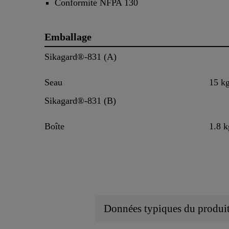
Conformité NFPA 130
Emballage
Sikagard®-831 (A)
Seau
15 k
Sikagard®-831 (B)
Boîte
1.8 k
Données typiques du produi