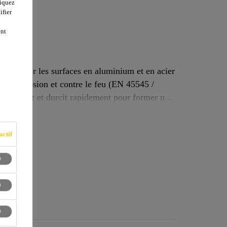
liquez
ifier
ent
iée, pour les surfaces en aluminium et en acier
tre la corrosion et contre le feu (EN 45545 /
actif