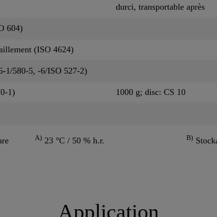
durci, transportable après
SO 604)
isaillement (ISO 4624)
6-1/580-5, -6/ISO 527-2)
70-1)
1000 g; disc: CS 10
A)
B)
ure
23 °C / 50 % h.r.
Stocka
Application