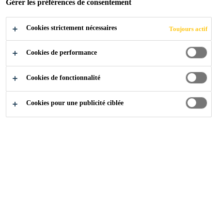
Gérer les préférences de consentement
Cookies strictement nécessaires
Toujours actif
Industry
Transports
Cookies de performance
Cookies de fonctionnalité
Solutions de remblayage et d'étanchéité pour
Cookies pour une publicité ciblée
l'extérieur et l'intérieur dans l'assemblage et la
réparation de véhicules commerciaux.
Sikaflex®-221