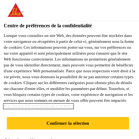
You are accessing "Sika Schweiz AG", it seems you are
accessing it from "États-Unis". We have a dedicated website for
your country.
Centre de préférences de la confidentialité
TO
Lorsque vous consultez un site Web, des données peuvent être stockées dans
STAY ON THE SIKA
SELECT A
votre navigateur ou récupérées à partir de celui-ci, généralement sous la forme
SIKA
SCHWEIZ AG WEBSITE
COUNTRY
de cookies. Ces informations peuvent porter sur vous, sur vos préférences ou
USA
sur votre appareil et sont principalement utilisées pour s'assurer que le site
Web fonctionne correctement. Les informations ne permettent généralement
pas de vous identifier directement, mais peuvent vous permettre de bénéficier
Sika Schweiz AG
d'une expérience Web personnalisée. Parce que nous respectons votre droit à la
vie privée, nous vous donnons la possibilité de ne pas autoriser certains types
de cookies. Cliquez sur les différentes catégories pour obtenir plus de détails
sur chacune d'entre elles, et modifier les paramètres par défaut. Toutefois, si
vous bloquez certains types de cookies, votre expérience de navigation et les
SCELLANTS POUR
services que nous sommes en mesure de vous offrir peuvent être impactés.
POLITIQUE EN MATIÈRE DE COOKIES
L'INTÉRIEUR ET
Confirmer la sélection
L'EXTÉRIEUR