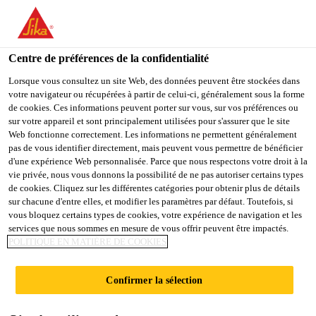
You are accessing "Sika Schweiz AG", it seems you are
accessing it from "États-Unis". We have a dedicated website for
your country.
Centre de préférences de la confidentialité
Industry
Transports
Sikaflex®-265
TO
Lorsque vous consultez un site Web, des données peuvent être stockées dans
STAY ON THE SIKA
SELECT A
votre navigateur ou récupérées à partir de celui-ci, généralement sous la forme
SIKA
SCHWEIZ AG WEBSITE
COUNTRY
de cookies. Ces informations peuvent porter sur vous, sur vos préférences ou
USA
sur votre appareil et sont principalement utilisées pour s'assurer que le site
Web fonctionne correctement. Les informations ne permettent généralement
pas de vous identifier directement, mais peuvent vous permettre de bénéficier
Sikaflex®-265
Sika Schweiz AG
d'une expérience Web personnalisée. Parce que nous respectons votre droit à la
vie privée, nous vous donnons la possibilité de ne pas autoriser certains types
de cookies. Cliquez sur les différentes catégories pour obtenir plus de détails
Colle-mastic d'étanchéité résistante aux
sur chacune d'entre elles, et modifier les paramètres par défaut. Toutefois, si
vous bloquez certains types de cookies, votre expérience de navigation et les
intempéries, pour le collage de vitrages
services que nous sommes en mesure de vous offrir peuvent être impactés.
POLITIQUE EN MATIÈRE DE COOKIES
Sikaflex®-265 est une colle monocomposante,
élastique, pour le collage et le jointoiement des pare-
Confirmer la sélection
brise des véhicules utilitaires. En raison de son
excellente résistance aux intempéries, le produit est