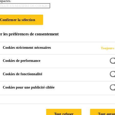
impactés.
TIQUE EN MATIÈRE DE COOKIES
R CHAPES
Confirmer la sélection
r les préférences de consentement
rrelage
Mastics et Masses d‘égalisation / Mortiers pour chapes
Cookies strictement nécessaires
Toujours 
Cookies de performance
Cookies de fonctionnalité
Cookies pour une publicité ciblée
Tout refuser
Tout autor