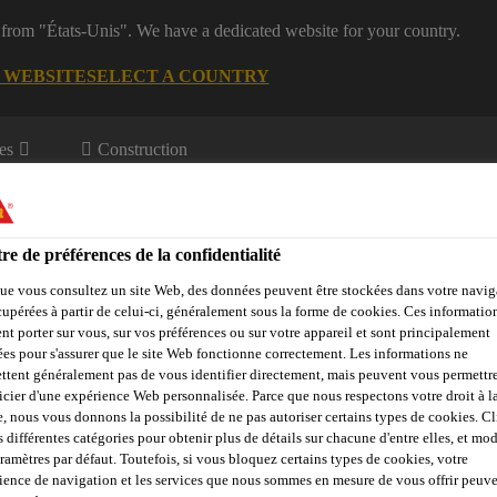
 from "États-Unis". We have a dedicated website for your country.
G WEBSITE
SELECT A COUNTRY
es
Construction
re de préférences de la confidentialité
ue vous consultez un site Web, des données peuvent être stockées dans votre navig
cupérées à partir de celui-ci, généralement sous la forme de cookies. Ces informatio
nt porter sur vous, sur vos préférences ou sur votre appareil et sont principalement
sées pour s'assurer que le site Web fonctionne correctement. Les informations ne
Objets de référence
Sika Apps
Interlocuteur
ttent généralement pas de vous identifier directement, mais peuvent vous permettr
icier d'une expérience Web personnalisée. Parce que nous respectons votre droit à la
e, nous vous donnons la possibilité de ne pas autoriser certains types de cookies. C
s différentes catégories pour obtenir plus de détails sur chacune d'entre elles, et mod
aramètres par défaut. Toutefois, si vous bloquez certains types de cookies, votre
SSES D‘ÉGALISA
ience de navigation et les services que nous sommes en mesure de vous offrir peuv