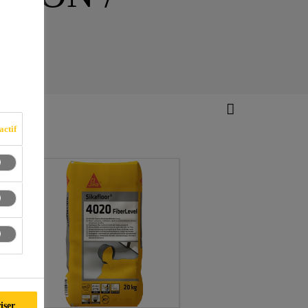
actif
iser