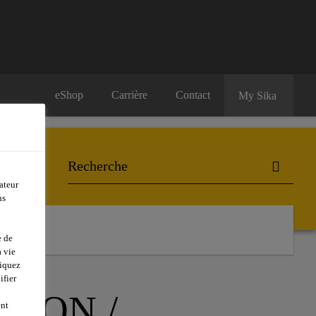
eShop
Carrière
Contact
My Sika
ateur
ns
e de
 vie
liquez
ifier
TION /
ent