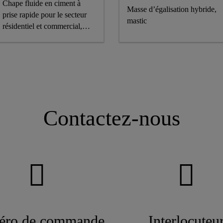
Chape fluide en ciment à
Masse d’égalisation hybride,
prise rapide pour le secteur
mastic
résidentiel et commercial,
adaptée à être revêtue déjà à
partir de 24 heures
Contactez-nous
ro de commande
Interlocuteu