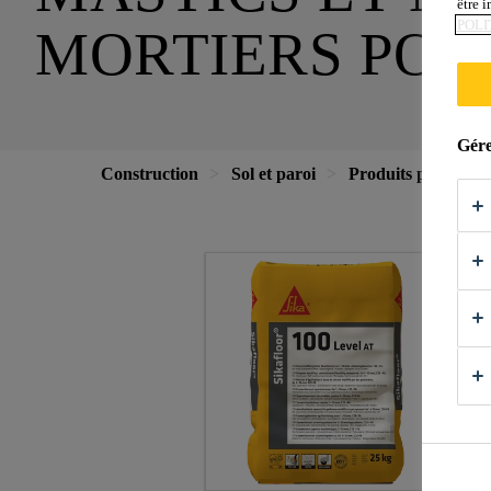
être 
POLI
MORTIERS POU
Gére
Construction
Sol et paroi
Produits pour le ca