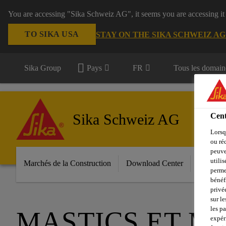
You are accessing "Sika Schweiz AG", it seems you are accessing it
TO SIKA USA
STAY ON THE SIKA SCHWEIZ A
Sika Group
Pays
FR
Tous les domain
Sika Schweiz AG
Cent
Lorsq
ou ré
peuve
utili
Marchés de la Construction
Download Center
Services
perme
bénéf
privé
sur le
les p
MASTICS ET MA
expér