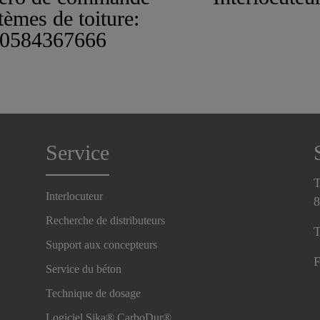
tèmes de toiture:
0584367666
Service
T
Interlocuteur
8
Recherche de distributeurs
T
Support aux concepteurs
F
Service du béton
Technique de dosage
Logiciel Sika® CarboDur®