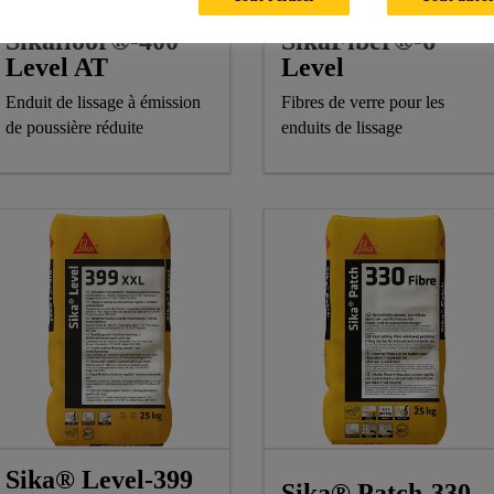
Sikafloor®-400
SikaFiber®-6
Level AT
Level
Enduit de lissage à émission
Fibres de verre pour les
de poussière réduite
enduits de lissage
Sika® Level-399
Sika® Patch-330