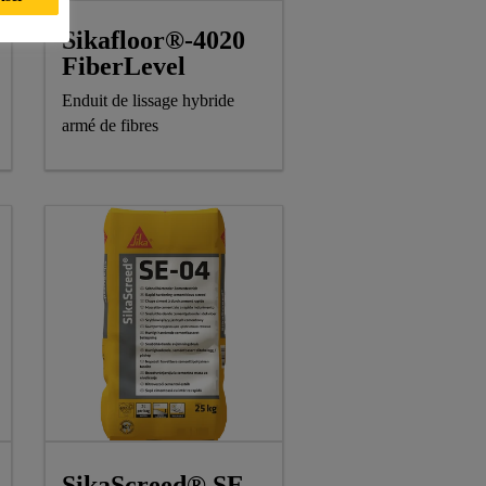
Sikafloor®-4020
FiberLevel
Enduit de lissage hybride
armé de fibres
SikaScreed® SE-