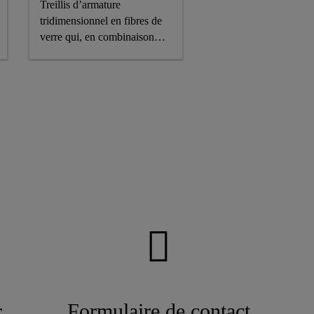
Treillis d’armature
tridimensionnel en fibres de
verre qui, en combinaison
avec SikaScreed®-4550
Flow, permet de réaliser des
chapes extrêmement minces
r
Formulaire de contact