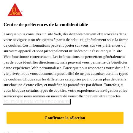
You are accessing "Sika Schweiz AG", it seems you are
accessing it from "États-Unis". We have a dedicated website for
your country.
Centre de préférences de la confidentialité
TO
Lorsque vous consultez un site Web, des données peuvent être stockées dans
STAY ON THE SIKA
SELECT A
votre navigateur ou récupérées à partir de celui-ci, généralement sous la forme
SIKA
SCHWEIZ AG WEBSITE
COUNTRY
de cookies. Ces informations peuvent porter sur vous, sur vos préférences ou
USA
sur votre appareil et sont principalement utilisées pour s'assurer que le site
Web fonctionne correctement. Les informations ne permettent généralement
pas de vous identifier directement, mais peuvent vous permettre de bénéficier
Sika Schweiz AG
d'une expérience Web personnalisée. Parce que nous respectons votre droit à la
vie privée, nous vous donnons la possibilité de ne pas autoriser certains types
de cookies. Cliquez sur les différentes catégories pour obtenir plus de détails
sur chacune d'entre elles, et modifier les paramètres par défaut. Toutefois, si
vous bloquez certains types de cookies, votre expérience de navigation et les
services que nous sommes en mesure de vous offrir peuvent être impactés.
POLITIQUE EN MATIÈRE DE COOKIES
LE MONDE DE
Confirmer la sélection
SIKACERAM