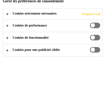
Gérer les préférences de consentement
Des solutions innovantes pour le collage
des carrelages
Cookies strictement nécessaires
Toujours actif
Cookies de performance
PLONGEZ DANS LE MONDE DE
SIKACERAM® »»
Cookies de fonctionnalité
Cookies pour une publicité ciblée
Construction
Sol et paroi
Produits pour le carrelage
Produits pour le carrelage
Sika®