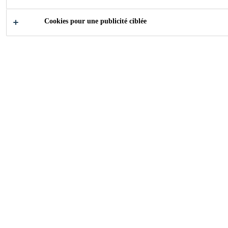
DURCISSEMEN
Cookies pour une publicité ciblée
T RAPIDE AVEC
LA
TECHNOLOGIE
SIKABOOSTER
® ET
POWERCURE
DISPENSER