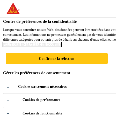
You are accessing "Sika Schweiz AG", it seems you are accessing it
TO SIKA USA
STAY ON THE SIKA SCHWEIZ A
Centre de préférences de la confidentialité
Lorsque vous consultez un site Web, des données peuvent être stockées dans votre 
correctement. Les informations ne permettent généralement pas de vous identifier
Sika Schweiz AG
différentes catégories pour obtenir plus de détails sur chacune d'entre elles, et 
POLITIQUE EN MATIÈRE DE COOKIES
Confirmer la sélection
SOLUTIONS DE
Gérer les préférences de consentement
COLLAGE ET
Cookies strictement nécessaires
D'ÉTANCHÉITÉ
Cookies de performance
À
Cookies de fonctionnalité