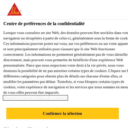
You are accessing "Sika Schweiz AG", it seems you are accessing it
from "États-Unis". We have a dedicated website for your country.
Centre de préférences de la confidentialité
TO
Industry
...
Sikaflex®-953 L30
STAY ON THE SIKA
SELECT 
SIKA
Lorsque vous consultez un site Web, des données peuvent être stockées dans vot
SCHWEIZ AG WEBSITE
COUNTR
navigateur ou récupérées à partir de celui-ci, généralement sous la forme de cook
USA
Ces informations peuvent porter sur vous, sur vos préférences ou sur votre appare
et sont principalement utilisées pour s'assurer que le site Web fonctionne
correctement. Les informations ne permettent généralement pas de vous identifie
Sika Schweiz AG
directement, mais peuvent vous permettre de bénéficier d'une expérience Web
Sikaflex®-953 L30
personnalisée. Parce que nous respectons votre droit à la vie privée, nous vous
donnons la possibilité de ne pas autoriser certains types de cookies. Cliquez sur 
différentes catégories pour obtenir plus de détails sur chacune d'entre elles, et
Mastic adhésif et colle de montage STP
modifier les paramètres par défaut. Toutefois, si vous bloquez certains types de
cookies, votre expérience de navigation et les services que nous sommes en mes
bicomposant, à durcissement rapide, avec
de vous offrir peuvent être impactés.
long temps ouvert
POLITIQUE EN MATIÈRE DE COOKIES
Sikaflex®-953 L30 est un mastic adhésif et une colle
Confirmer la sélection
de montage STP bicomposant. Le durcissement est
obtenu par la réaction chimique des deux