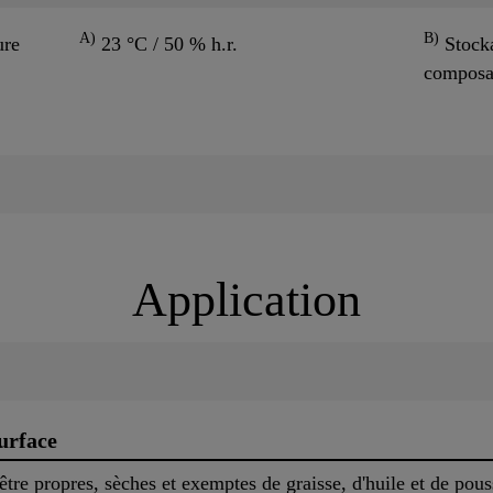
A)
B)
ure
23 °C / 50 % h.r.
Stocka
composan
Application
urface
tre propres, sèches et exemptes de graisse, d'huile et de pous