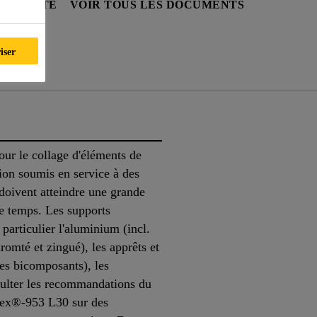
SÉCURITÉ
VOIR TOUS LES DOCUMENTS
iser
nts
ur le collage d'éléments de
ion soumis en service à des
doivent atteindre une grande
de temps. Les supports
particulier l'aluminium (incl.
hromté et zingué), les apprêts et
es bicomposants), les
sulter les recommandations du
aflex®-953 L30 sur des