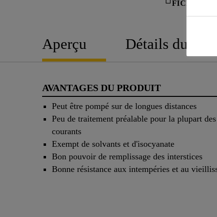
FICHE TE
Aperçu
Détails du pro
AVANTAGES DU PRODUIT
Peut être pompé sur de longues distances
Peu de traitement préalable pour la plupart des
courants
Exempt de solvants et d'isocyanate
Bon pouvoir de remplissage des interstices
Bonne résistance aux intempéries et au vieilli