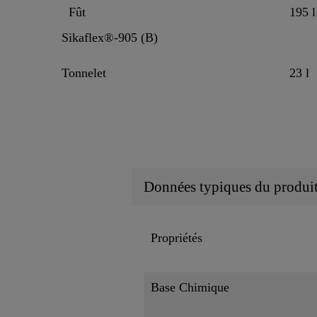
Fût
195 l
Sikaflex®-905 (B)
Tonnelet
23 l
Données typiques du produi
Propriétés
Base Chimique