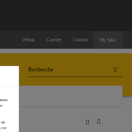
eShop
Carrière
Contact
My Sika
ateur
ns
-953 L30
e de
 vie