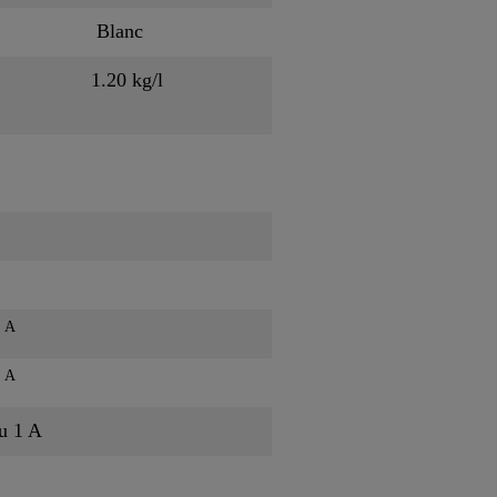
Blanc
1.20 kg/l
A
s
A
s
au 1 A