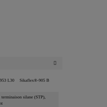
-953 L30
Sikaflex®-905 B
 terminaison silane (STP),
nt