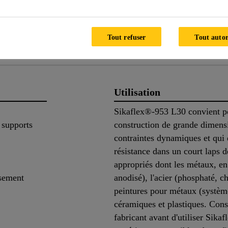
CHNIQUE DU PRODUIT
FICHES DE DONNÉES DE 
Tout refuser
Tout autor
duit
Application
Docume
Utilisation
Sikaflex®-953 L30 convient po
 supports
construction de grande dimens
contraintes dynamiques et qui 
résistance dans un court laps 
appropriés dont les métaux, en 
ssement
anodisé), l'acier (phosphaté, c
peintures pour métaux (systèm
céramiques et plastiques. Con
fabricant avant d'utiliser Sik