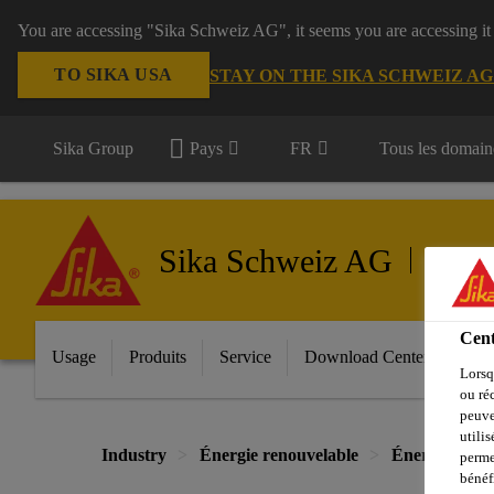
You are accessing "Sika Schweiz AG", it seems you are accessing it
TO SIKA USA
STAY ON THE SIKA SCHWEIZ A
Sika Group
Pays
FR
Tous les domain
Sika Schweiz AG
Énergie
Cent
Usage
Produits
Service
Download Center
À pr
Lorsq
ou ré
peuve
utili
Industry
Énergie renouvelable
Énergie éolie
perme
bénéf