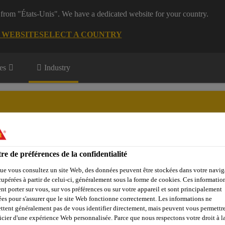
 from "États-Unis". We have a dedicated website for your country.
G WEBSITE
SELECT A COUNTRY
es
Industry
 renouvelable
re de préférences de la confidentialité
opos de l'Énergie renouvelable
ue vous consultez un site Web, des données peuvent être stockées dans votre navig
cupérées à partir de celui-ci, généralement sous la forme de cookies. Ces informatio
nt porter sur vous, sur vos préférences ou sur votre appareil et sont principalement
sées pour s'assurer que le site Web fonctionne correctement. Les informations ne
nne
Pales de rotor
Collage de pièces auxiliaires
Sikaflex®
ttent généralement pas de vous identifier directement, mais peuvent vous permettr
icier d'une expérience Web personnalisée. Parce que nous respectons votre droit à la