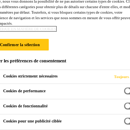
e, nous vous donnons la possibilité de ne pas autoriser certains types de cookies. C
 L30
s différentes catégories pour obtenir plus de détails sur chacune d'entre elles, et mod
aramètres par défaut. Toutefois, si vous bloquez certains types de cookies, votre
ience de navigation et les services que nous sommes en mesure de vous offrir peuv
impactés.
P bicomposant, à durcissement rapide, avec long 
TIQUE EN MATIÈRE DE COOKIES
e colle de montage STP bicomposant. Le durcissement est obte
Confirmer la sélection
our le collage d'éléments de construction de grande dimensio
r les préférences de consentement
Cookies strictement nécessaires
Toujours 
Cookies de performance
des supports courants
Cookies de fonctionnalité
Cookies pour une publicité ciblée