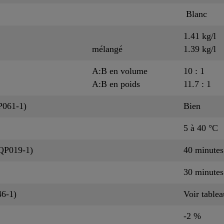
Blanc
1.41 kg/l
mélangé
1.39 kg/l
A:B en volume
10 : 1
A:B en poids
11.7 : 1
P061-1)
Bien
5 à 40 °C
CQP019-1)
40 minute
30 minute
46-1)
Voir table
-2 %