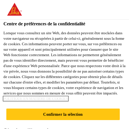
You are accessing "Sika Schweiz AG", it seems you are
accessing it from "États-Unis". We have a dedicated website for
your country.
Centre de préférences de la confidentialité
TO
Lorsque vous consultez un site Web, des données peuvent être stockées dans
STAY ON THE SIKA
SELECT A
votre navigateur ou récupérées à partir de celui-ci, généralement sous la forme
SIKA
SCHWEIZ AG WEBSITE
COUNTRY
de cookies. Ces informations peuvent porter sur vous, sur vos préférences ou
USA
sur votre appareil et sont principalement utilisées pour s'assurer que le site
Web fonctionne correctement. Les informations ne permettent généralement
pas de vous identifier directement, mais peuvent vous permettre de bénéficier
Sika Schweiz AG
d'une expérience Web personnalisée. Parce que nous respectons votre droit à la
vie privée, nous vous donnons la possibilité de ne pas autoriser certains types
de cookies. Cliquez sur les différentes catégories pour obtenir plus de détails
sur chacune d'entre elles, et modifier les paramètres par défaut. Toutefois, si
vous bloquez certains types de cookies, votre expérience de navigation et les
DISPOSITIFS DE
services que nous sommes en mesure de vous offrir peuvent être impactés.
POLITIQUE EN MATIÈRE DE COOKIES
SÉCURITÉ SUR LE
Confirmer la sélection
TOIT PLAT