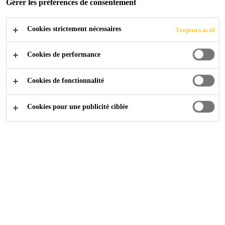
Gérer les préférences de consentement
Cookies strictement nécessaires
Toujours actif
Construction
...
Dispositifs de sécurité
Cookies de performance
Cookies de fonctionnalité
La sécurité prend une place de plus en plus prépondérante.
Cookies pour une publicité ciblée
Pour cela il existe différents composants. Les
compartimentages apportent une grande utilité avec peu de
dépenses.