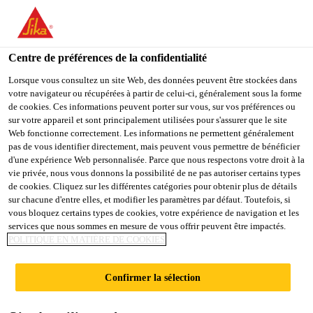
You are accessing "Sika Schweiz AG", it seems you are
accessing it from "États-Unis". We have a dedicated website for
your country.
Centre de préférences de la confidentialité
Construction
...
Sarnavap®-3000 M
TO
Lorsque vous consultez un site Web, des données peuvent être stockées dans
STAY ON THE SIKA
SELECT A
votre navigateur ou récupérées à partir de celui-ci, généralement sous la forme
SIKA
SCHWEIZ AG WEBSITE
COUNTRY
de cookies. Ces informations peuvent porter sur vous, sur vos préférences ou
USA
sur votre appareil et sont principalement utilisées pour s'assurer que le site
Web fonctionne correctement. Les informations ne permettent généralement
pas de vous identifier directement, mais peuvent vous permettre de bénéficier
Sarnavap®-3000
Sika Schweiz AG
d'une expérience Web personnalisée. Parce que nous respectons votre droit à la
vie privée, nous vous donnons la possibilité de ne pas autoriser certains types
de cookies. Cliquez sur les différentes catégories pour obtenir plus de détails
M
sur chacune d'entre elles, et modifier les paramètres par défaut. Toutefois, si
vous bloquez certains types de cookies, votre expérience de navigation et les
services que nous sommes en mesure de vous offrir peuvent être impactés.
Pare-vapeur synthétique cacheté d'une
POLITIQUE EN MATIÈRE DE COOKIES
mousse
Confirmer la sélection
Le Sarnavap®-3000 M est un pare-vapeur sans
trame à base de PE-LD (Low Density Polyethylen)