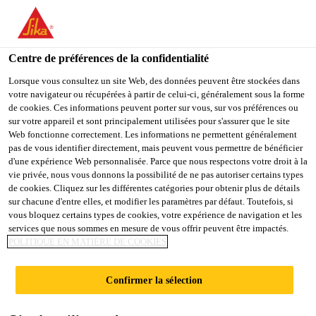
You are accessing "Sika Schweiz AG", it seems you are
accessing it from "États-Unis". We have a dedicated website for
your country.
Centre de préférences de la confidentialité
TO
Lorsque vous consultez un site Web, des données peuvent être stockées dans
STAY ON THE SIKA
SELECT A
votre navigateur ou récupérées à partir de celui-ci, généralement sous la forme
SIKA
SCHWEIZ AG WEBSITE
COUNTRY
de cookies. Ces informations peuvent porter sur vous, sur vos préférences ou
USA
sur votre appareil et sont principalement utilisées pour s'assurer que le site
Web fonctionne correctement. Les informations ne permettent généralement
pas de vous identifier directement, mais peuvent vous permettre de bénéficier
Sika Schweiz AG
d'une expérience Web personnalisée. Parce que nous respectons votre droit à la
vie privée, nous vous donnons la possibilité de ne pas autoriser certains types
de cookies. Cliquez sur les différentes catégories pour obtenir plus de détails
sur chacune d'entre elles, et modifier les paramètres par défaut. Toutefois, si
vous bloquez certains types de cookies, votre expérience de navigation et les
PARE-VAPEUR
services que nous sommes en mesure de vous offrir peuvent être impactés.
POLITIQUE EN MATIÈRE DE COOKIES
Confirmer la sélection