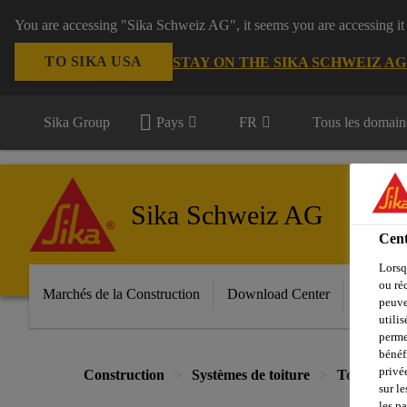
You are accessing "Sika Schweiz AG", it seems you are accessing it
TO SIKA USA
STAY ON THE SIKA SCHWEIZ A
Sika Group
Pays
FR
Tous les domain
Sika Schweiz AG
Cent
Lorsq
ou ré
Marchés de la Construction
Download Center
Services
peuve
utili
perme
bénéf
privé
Construction
Systèmes de toiture
Toiture pla
sur le
les p