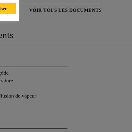
iser
PRODUIT
VOIR TOUS LES DOCUMENTS
nts
pide
érature
ffusion de vapeur