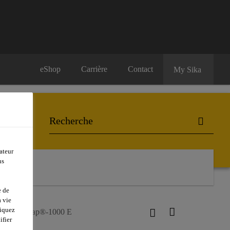
eShop
Carrière
Contact
My Sika
ateur
ns
e de
 vie
liquez
Sarnavap®-1000 E
ifier