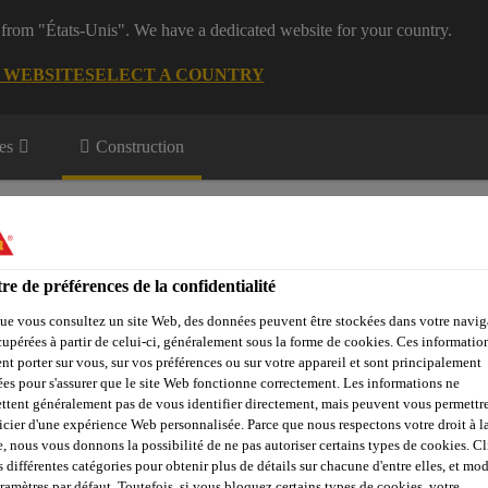
 from "États-Unis". We have a dedicated website for your country.
G WEBSITE
SELECT A COUNTRY
es
Construction
re de préférences de la confidentialité
ue vous consultez un site Web, des données peuvent être stockées dans votre navig
cupérées à partir de celui-ci, généralement sous la forme de cookies. Ces informatio
Objets de référence
Sika Apps
Interlocuteur
nt porter sur vous, sur vos préférences ou sur votre appareil et sont principalement
sées pour s'assurer que le site Web fonctionne correctement. Les informations ne
ttent généralement pas de vous identifier directement, mais peuvent vous permettr
icier d'une expérience Web personnalisée. Parce que nous respectons votre droit à la
e, nous vous donnons la possibilité de ne pas autoriser certains types de cookies. C
te
Composants
Pare-vapeur
Pare-vapeur Sarnavap®
s différentes catégories pour obtenir plus de détails sur chacune d'entre elles, et mod
aramètres par défaut. Toutefois, si vous bloquez certains types de cookies, votre