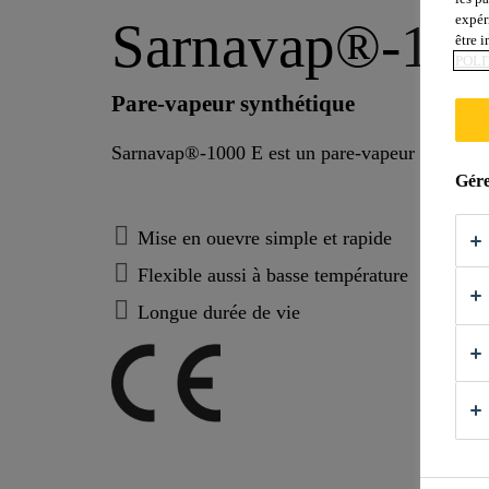
expér
Sarnavap®-100
être 
POLI
Pare-vapeur synthétique
Sarnavap®-1000 E est un pare-vapeur sans tram
Gére
Mise en ouevre simple et rapide
Flexible aussi à basse température
Longue durée de vie