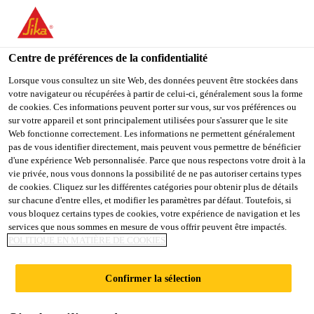
You are accessing "Sika Schweiz AG", it seems you are
accessing it from "États-Unis". We have a dedicated website for
your country.
Centre de préférences de la confidentialité
Construction
...
Sikaplan® WP 3150-16 RE
TO
Lorsque vous consultez un site Web, des données peuvent être stockées dans
STAY ON THE SIKA
SELECT A
votre navigateur ou récupérées à partir de celui-ci, généralement sous la forme
SIKA
SCHWEIZ AG WEBSITE
COUNTRY
de cookies. Ces informations peuvent porter sur vous, sur vos préférences ou
USA
sur votre appareil et sont principalement utilisées pour s'assurer que le site
Web fonctionne correctement. Les informations ne permettent généralement
pas de vous identifier directement, mais peuvent vous permettre de bénéficier
Sikaplan® WP
Sika Schweiz AG
d'une expérience Web personnalisée. Parce que nous respectons votre droit à la
vie privée, nous vous donnons la possibilité de ne pas autoriser certains types
de cookies. Cliquez sur les différentes catégories pour obtenir plus de détails
3150-16 RE
sur chacune d'entre elles, et modifier les paramètres par défaut. Toutefois, si
vous bloquez certains types de cookies, votre expérience de navigation et les
services que nous sommes en mesure de vous offrir peuvent être impactés.
Membrane d'étanchéité antidérapante
POLITIQUE EN MATIÈRE DE COOKIES
(PVC-P) pour piscines
Confirmer la sélection
Membrane d'étanchéité synthétique renforcée de fils
de synthèse avec surface antidérapante à picots en