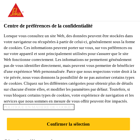
You are accessing "Sika Schweiz AG", it seems you are
accessing it from "États-Unis". We have a dedicated website for
your country.
Centre de préférences de la confidentialité
TO
Lorsque vous consultez un site Web, des données peuvent être stockées dans
STAY ON THE SIKA
SELECT A
votre navigateur ou récupérées à partir de celui-ci, généralement sous la forme
SIKA
SCHWEIZ AG WEBSITE
COUNTRY
de cookies. Ces informations peuvent porter sur vous, sur vos préférences ou
USA
sur votre appareil et sont principalement utilisées pour s'assurer que le site
Web fonctionne correctement. Les informations ne permettent généralement
pas de vous identifier directement, mais peuvent vous permettre de bénéficier
Sika Schweiz AG
d'une expérience Web personnalisée. Parce que nous respectons votre droit à la
vie privée, nous vous donnons la possibilité de ne pas autoriser certains types
de cookies. Cliquez sur les différentes catégories pour obtenir plus de détails
sur chacune d'entre elles, et modifier les paramètres par défaut. Toutefois, si
vous bloquez certains types de cookies, votre expérience de navigation et les
PISCINE
services que nous sommes en mesure de vous offrir peuvent être impactés.
POLITIQUE EN MATIÈRE DE COOKIES
Confirmer la sélection