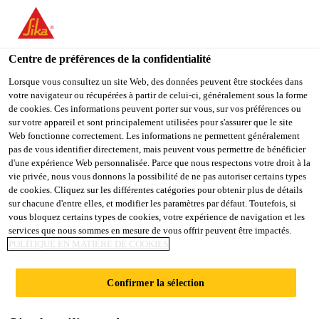
You are accessing "Sika Schweiz AG", it seems you are
accessing it from "États-Unis". We have a dedicated website for
your country.
Centre de préférences de la confidentialité
Construction
...
Sikafloor® Multicryl Plus
TO
Lorsque vous consultez un site Web, des données peuvent être stockées dans
STAY ON THE SIKA
SELECT A
votre navigateur ou récupérées à partir de celui-ci, généralement sous la forme
SIKA
SCHWEIZ AG WEBSITE
COUNTRY
de cookies. Ces informations peuvent porter sur vous, sur vos préférences ou
USA
sur votre appareil et sont principalement utilisées pour s'assurer que le site
Web fonctionne correctement. Les informations ne permettent généralement
pas de vous identifier directement, mais peuvent vous permettre de bénéficier
Sikafloor®
Sika Schweiz AG
d'une expérience Web personnalisée. Parce que nous respectons votre droit à la
vie privée, nous vous donnons la possibilité de ne pas autoriser certains types
de cookies. Cliquez sur les différentes catégories pour obtenir plus de détails
Multicryl Plus
sur chacune d'entre elles, et modifier les paramètres par défaut. Toutefois, si
vous bloquez certains types de cookies, votre expérience de navigation et les
services que nous sommes en mesure de vous offrir peuvent être impactés.
Scellement acrylate coloré pour l'intérieur
POLITIQUE EN MATIÈRE DE COOKIES
et l'extérieur
Confirmer la sélection
Scellement acrylate monocomposant, diluable à
l'eau, exempt de solvants, pour les caves, allées