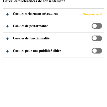
Gérer les préférences de consentement
couvertes et balcons.
Cookies strictement nécessaires
Toujours actif
Bonne résistance chimique et mécanique
Cookies de performance
Ponte les fissures, élastique
Monocomposant, diluable à l'eau
Cookies de fonctionnalité
Surface satiné
Cookies pour une publicité ciblée
Excellent pouvoir couvrant
Odeur neutre