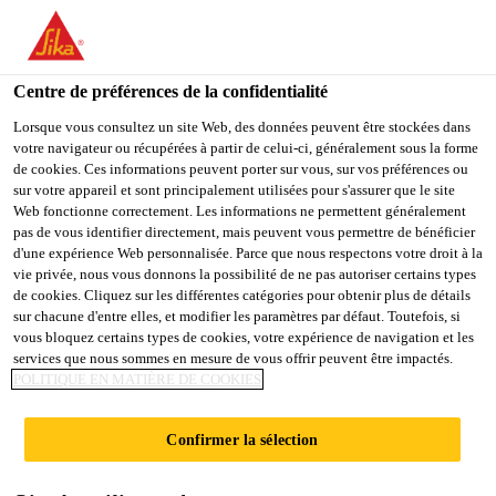
You are accessing "Sika Schweiz AG", it seems you are
accessing it from "États-Unis". We have a dedicated website for
your country.
Centre de préférences de la confidentialité
TO
Lorsque vous consultez un site Web, des données peuvent être stockées dans
STAY ON THE SIKA
SELECT A
votre navigateur ou récupérées à partir de celui-ci, généralement sous la forme
SIKA
SCHWEIZ AG WEBSITE
COUNTRY
de cookies. Ces informations peuvent porter sur vous, sur vos préférences ou
USA
sur votre appareil et sont principalement utilisées pour s'assurer que le site
Web fonctionne correctement. Les informations ne permettent généralement
pas de vous identifier directement, mais peuvent vous permettre de bénéficier
Sika Schweiz AG
d'une expérience Web personnalisée. Parce que nous respectons votre droit à la
vie privée, nous vous donnons la possibilité de ne pas autoriser certains types
de cookies. Cliquez sur les différentes catégories pour obtenir plus de détails
sur chacune d'entre elles, et modifier les paramètres par défaut. Toutefois, si
vous bloquez certains types de cookies, votre expérience de navigation et les
APPRÊT
services que nous sommes en mesure de vous offrir peuvent être impactés.
POLITIQUE EN MATIÈRE DE COOKIES
Confirmer la sélection