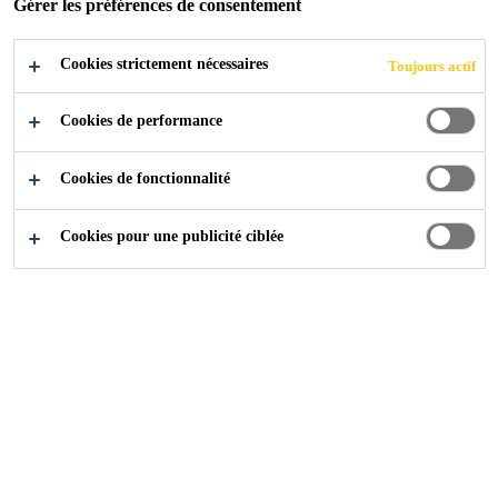
Gérer les préférences de consentement
Cookies strictement nécessaires
Toujours actif
Construction
Sol et paroi
Revêtements
Apprêt
Cookies de performance
Cookies de fonctionnalité
Cookies pour une publicité ciblée
Sika® Bonding Primer
Primaire bicomposant en phase aqueuse, à base d'époxy
Sikafloor®-130