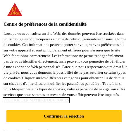
You are accessing "Sika Schweiz AG", it seems you are
accessing it from "États-Unis". We have a dedicated website for
your country.
Centre de préférences de la confidentialité
Construction
...
SikaBond®-815 Silentboard
TO
Lorsque vous consultez un site Web, des données peuvent être stockées dans
STAY ON THE SIKA
SELECT A
votre navigateur ou récupérées à partir de celui-ci, généralement sous la forme
SIKA
SCHWEIZ AG WEBSITE
COUNTRY
de cookies. Ces informations peuvent porter sur vous, sur vos préférences ou
USA
sur votre appareil et sont principalement utilisées pour s'assurer que le site
Web fonctionne correctement. Les informations ne permettent généralement
pas de vous identifier directement, mais peuvent vous permettre de bénéficier
SikaBond®-815
Sika Schweiz AG
d'une expérience Web personnalisée. Parce que nous respectons votre droit à la
vie privée, nous vous donnons la possibilité de ne pas autoriser certains types
de cookies. Cliquez sur les différentes catégories pour obtenir plus de détails
Silentboard
sur chacune d'entre elles, et modifier les paramètres par défaut. Toutefois, si
vous bloquez certains types de cookies, votre expérience de navigation et les
services que nous sommes en mesure de vous offrir peuvent être impactés.
Plaque pour la désolidarisation et
POLITIQUE EN MATIÈRE DE COOKIES
l'insonorisation des bruits de pas
Confirmer la sélection
Plaque multicouche de 15 mm d'épaisseur et
recouverte de feutre sur les deux faces, à base d'un