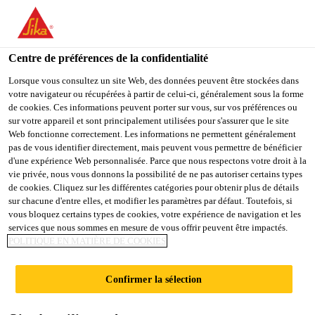
You are accessing "Sika Schweiz AG", it seems you are
accessing it from "États-Unis". We have a dedicated website for
your country.
Centre de préférences de la confidentialité
Construction
...
SikaBond®-804 Silentboard
TO
Lorsque vous consultez un site Web, des données peuvent être stockées dans
STAY ON THE SIKA
SELECT A
votre navigateur ou récupérées à partir de celui-ci, généralement sous la forme
SIKA
SCHWEIZ AG WEBSITE
COUNTRY
de cookies. Ces informations peuvent porter sur vous, sur vos préférences ou
USA
sur votre appareil et sont principalement utilisées pour s'assurer que le site
Web fonctionne correctement. Les informations ne permettent généralement
pas de vous identifier directement, mais peuvent vous permettre de bénéficier
SikaBond®-804
Sika Schweiz AG
d'une expérience Web personnalisée. Parce que nous respectons votre droit à la
vie privée, nous vous donnons la possibilité de ne pas autoriser certains types
de cookies. Cliquez sur les différentes catégories pour obtenir plus de détails
Silentboard
sur chacune d'entre elles, et modifier les paramètres par défaut. Toutefois, si
vous bloquez certains types de cookies, votre expérience de navigation et les
services que nous sommes en mesure de vous offrir peuvent être impactés.
Plaque pour la désolidarisation et
POLITIQUE EN MATIÈRE DE COOKIES
l'insonorisation des bruits de pas
Confirmer la sélection
Plaque multicouche de 4 mm d'épaisseur et
recouverte de feutre sur les deux faces, à base d'un