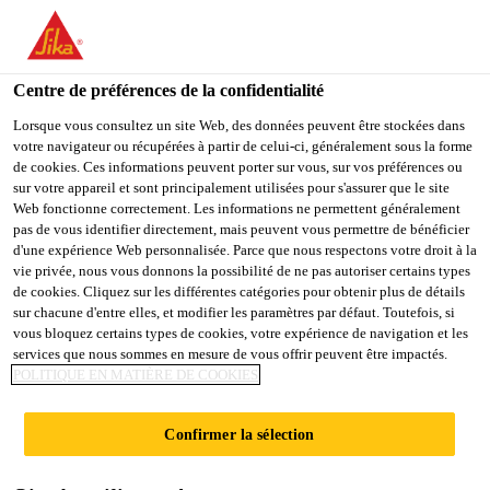
You are accessing "Sika Schweiz AG", it seems you are
accessing it from "États-Unis". We have a dedicated website for
your country.
Centre de préférences de la confidentialité
Construction
...
SikaHyflex®-250 Facade
TO
Lorsque vous consultez un site Web, des données peuvent être stockées dans
STAY ON THE SIKA
SELECT A
votre navigateur ou récupérées à partir de celui-ci, généralement sous la forme
SIKA
SCHWEIZ AG WEBSITE
COUNTRY
de cookies. Ces informations peuvent porter sur vous, sur vos préférences ou
USA
sur votre appareil et sont principalement utilisées pour s'assurer que le site
Web fonctionne correctement. Les informations ne permettent généralement
pas de vous identifier directement, mais peuvent vous permettre de bénéficier
SikaHyflex®-250
Sika Schweiz AG
d'une expérience Web personnalisée. Parce que nous respectons votre droit à la
vie privée, nous vous donnons la possibilité de ne pas autoriser certains types
de cookies. Cliquez sur les différentes catégories pour obtenir plus de détails
Facade
sur chacune d'entre elles, et modifier les paramètres par défaut. Toutefois, si
vous bloquez certains types de cookies, votre expérience de navigation et les
services que nous sommes en mesure de vous offrir peuvent être impactés.
Mastic d'étanchéité professionnel à hautes
POLITIQUE EN MATIÈRE DE COOKIES
performances pour les façades
Confirmer la sélection
Mastic d'étanchéité monocomposant, élastique,
polymérisant à l'humidité, à faible module