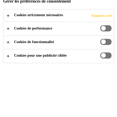
Gérer les préférences de consentement
d'élasticité.
Cookies strictement nécessaires
Toujours actif
Très bonne résistance aux intempéries
Cookies de performance
Durcissement sans bulle
Convient pour des supports faibles comme p.ex.
Cookies de fonctionnalité
les enduits de fond
Cookies pour une publicité ciblée