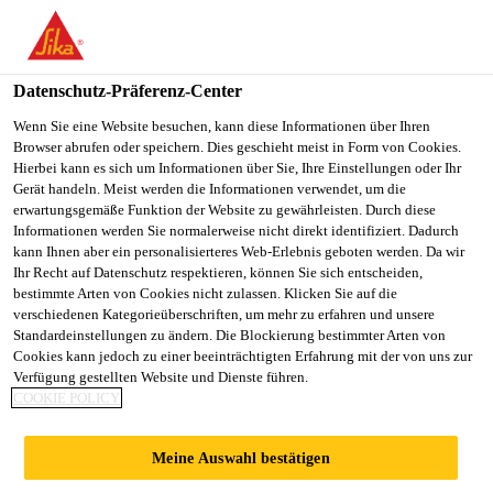
You are accessing "Sika Schweiz AG", it seems you are
accessing it from "Vereinigte Staaten". We have a dedicated
website for your country.
Datenschutz-Präferenz-Center
TO
Wenn Sie eine Website besuchen, kann diese Informationen über Ihren
STAY ON THE SIKA
SELECT A
Browser abrufen oder speichern. Dies geschieht meist in Form von Cookies.
SIKA
SCHWEIZ AG WEBSITE
COUNTRY
Hierbei kann es sich um Informationen über Sie, Ihre Einstellungen oder Ihr
USA
Gerät handeln. Meist werden die Informationen verwendet, um die
erwartungsgemäße Funktion der Website zu gewährleisten. Durch diese
Informationen werden Sie normalerweise nicht direkt identifiziert. Dadurch
Sika Schweiz AG
kann Ihnen aber ein personalisierteres Web-Erlebnis geboten werden. Da wir
Ihr Recht auf Datenschutz respektieren, können Sie sich entscheiden,
bestimmte Arten von Cookies nicht zulassen. Klicken Sie auf die
verschiedenen Kategorieüberschriften, um mehr zu erfahren und unsere
Standardeinstellungen zu ändern. Die Blockierung bestimmter Arten von
OPERNHAUS,
Cookies kann jedoch zu einer beeinträchtigten Erfahrung mit der von uns zur
Verfügung gestellten Website und Dienste führen.
COOKIE POLICY
ZÜRICH
Meine Auswahl bestätigen