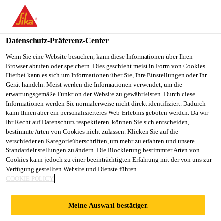
You are accessing "Sika Schweiz AG", it seems you are
accessing it from "Vereinigte Staaten". We have a dedicated
website for your country.
Datenschutz-Präferenz-Center
TO
Wenn Sie eine Website besuchen, kann diese Informationen über Ihren
STAY ON THE SIKA
SELECT A
Browser abrufen oder speichern. Dies geschieht meist in Form von Cookies.
SIKA
SCHWEIZ AG WEBSITE
COUNTRY
Hierbei kann es sich um Informationen über Sie, Ihre Einstellungen oder Ihr
USA
Gerät handeln. Meist werden die Informationen verwendet, um die
erwartungsgemäße Funktion der Website zu gewährleisten. Durch diese
Informationen werden Sie normalerweise nicht direkt identifiziert. Dadurch
Sika Schweiz AG
kann Ihnen aber ein personalisierteres Web-Erlebnis geboten werden. Da wir
Ihr Recht auf Datenschutz respektieren, können Sie sich entscheiden,
bestimmte Arten von Cookies nicht zulassen. Klicken Sie auf die
verschiedenen Kategorieüberschriften, um mehr zu erfahren und unsere
Standardeinstellungen zu ändern. Die Blockierung bestimmter Arten von
DOKUMENTE
Cookies kann jedoch zu einer beeinträchtigten Erfahrung mit der von uns zur
Verfügung gestellten Website und Dienste führen.
COOKIE POLICY
«KORROSIONS-
Meine Auswahl bestätigen
UND