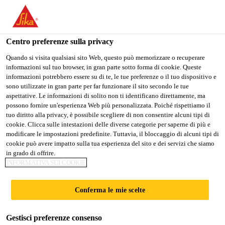
Stai visitando il sito web della "Sika Schweiz AG", sembra che si
stia accedendo da "Stati Uniti". Esiste un sito web separato per il
vostro paese.
Centro preferenze sulla privacy
PASSARE A
RIMANERE SIKA
SELEZIONARE
Quando si visita qualsiasi sito Web, questo può memorizzare o recuperare
informazioni sul tuo browser, in gran parte sotto forma di cookie. Queste
SIKA USA
SCHWEIZ AG
IL PAESE
informazioni potrebbero essere su di te, le tue preferenze o il tuo dispositivo e
sono utilizzate in gran parte per far funzionare il sito secondo le tue
aspettative. Le informazioni di solito non ti identificano direttamente, ma
Sika Schweiz AG
possono fornire un'esperienza Web più personalizzata. Poiché rispettiamo il
tuo diritto alla privacy, è possibile scegliere di non consentire alcuni tipi di
cookie. Clicca sulle intestazioni delle diverse categorie per saperne di più e
modificare le impostazioni predefinite. Tuttavia, il bloccaggio di alcuni tipi di
cookie può avere impatto sulla tua esperienza del sito e dei servizi che siamo
DOCUMENTI
in grado di offrire.
INFORMATIVA SUI COOKIE
«PROTEZIONE
Conferma le mie scelte
ANTICORROSIONE
Gestisci preferenze consenso