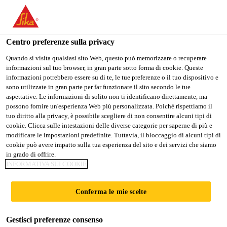
Stai visitando il sito web della "Sika Schweiz AG", sembra che si
stia accedendo da "Stati Uniti". Esiste un sito web separato per il
vostro paese.
Centro preferenze sulla privacy
PASSARE A
RIMANERE SIKA
SELEZIONARE
Quando si visita qualsiasi sito Web, questo può memorizzare o recuperare
informazioni sul tuo browser, in gran parte sotto forma di cookie. Queste
SIKA USA
SCHWEIZ AG
IL PAESE
informazioni potrebbero essere su di te, le tue preferenze o il tuo dispositivo e
sono utilizzate in gran parte per far funzionare il sito secondo le tue
aspettative. Le informazioni di solito non ti identificano direttamente, ma
Sika Schweiz AG
possono fornire un'esperienza Web più personalizzata. Poiché rispettiamo il
tuo diritto alla privacy, è possibile scegliere di non consentire alcuni tipi di
cookie. Clicca sulle intestazioni delle diverse categorie per saperne di più e
modificare le impostazioni predefinite. Tuttavia, il bloccaggio di alcuni tipi di
cookie può avere impatto sulla tua esperienza del sito e dei servizi che siamo
MALTA PER
in grado di offrire.
INFORMATIVA SUI COOKIE
PAVIMENTAZIONI
Conferma le mie scelte
INDUSTRIALI A
Gestisci preferenze consenso