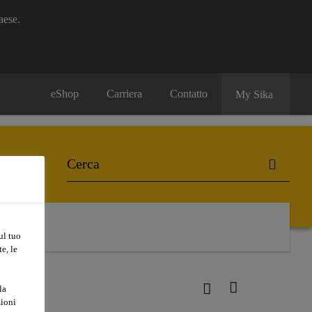
aese.
eShop
Carriera
Contatto
My Sika
ul tuo
e, le
la
zioni