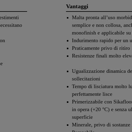
Vantaggi
vestimenti
Malta pronta all’uso morbid
necessitano
semplice e non collosa, an
monofinish e applicabile su 
con
Indurimento rapido per un ut
Praticamente privo di ritiro
Resistenze finali molto elev
le
Ugualizzazione dinamica del
sollecitazioni
Tempo di lisciatura molto l
perfettamente lisce
Primerizzabile con Sikaflo
in opera (+20 °C) e senza ul
superficie
Minerale, privo di sostanze