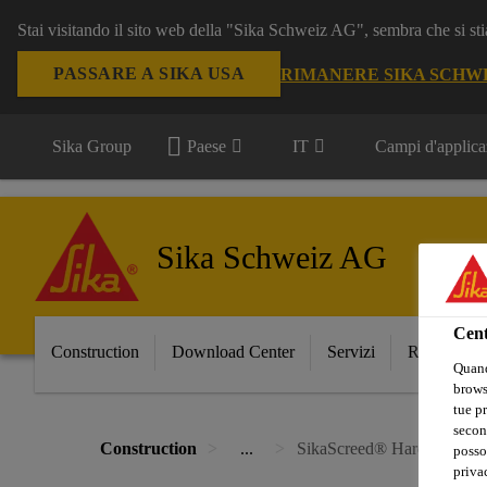
Stai visitando il sito web della "Sika Schweiz AG", sembra che si sti
PASSARE A SIKA USA
RIMANERE SIKA SCHW
Sika Group
Paese
IT
Campi d'applica
Sika Schweiz AG
Cent
Construction
Download Center
Servizi
Referenze
Quand
browse
tue pr
secon
Construction
...
SikaScreed® HardTop-60
posso
privac