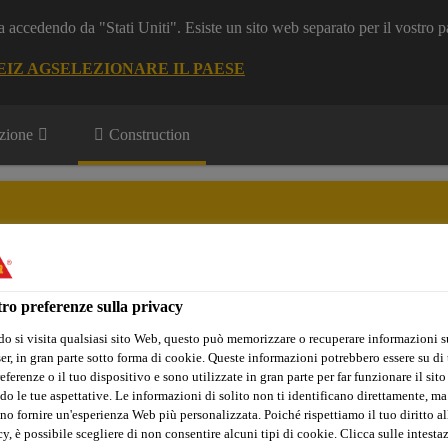
a accedendo da "Stati Uniti". Esiste un sito web separato per il vostro p
EIZ AG
SELEZIONARE IL PAESE
zione
Construction
ro preferenze sulla privacy
Sika Apps
Interlocutore
o si visita qualsiasi sito Web, questo può memorizzare o recuperare informazioni s
r, in gran parte sotto forma di cookie. Queste informazioni potrebbero essere su di t
eferenze o il tuo dispositivo e sono utilizzate in gran parte per far funzionare il sito
do le tue aspettative. Le informazioni di solito non ti identificano direttamente, ma
no fornire un'esperienza Web più personalizzata. Poiché rispettiamo il tuo diritto al
y, è possibile scegliere di non consentire alcuni tipi di cookie. Clicca sulle intesta