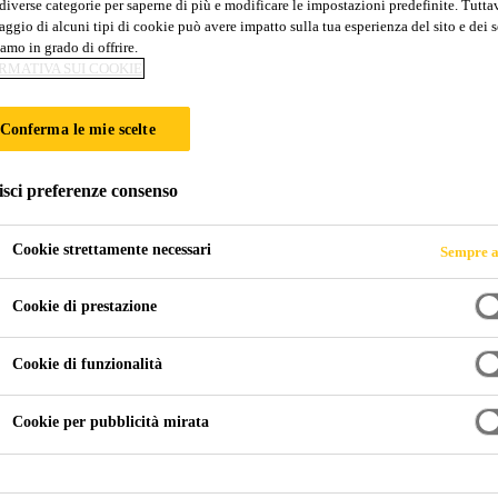
diverse categorie per saperne di più e modificare le impostazioni predefinite. Tuttav
SikaScreed® Har
ggio di alcuni tipi di cookie può avere impatto sulla tua esperienza del sito e dei s
amo in grado di offrire.
RMATIVA SUI COOKIE
Malta di livellamento ad alta resistenza rap
Conferma le mie scelte
Malta pronta all’uso ad alta resistenza, morbida plasti
orizzontali in ambienti interni. Soddisfa la classe E
isci preferenze consenso
80 mm.
Cookie strettamente necessari
Sempre a
Malta pronta all’uso morbida plastica dalla lavor
Cookie di prestazione
rivestimento monofinish e applicabile su sottofond
Indurimento rapido per un utilizzo in tempi brevi
Cookie di funzionalità
Praticamente privo di ritiro
Cookie per pubblicità mirata
Ugualizzazione dinamica del suolo molto resistente 