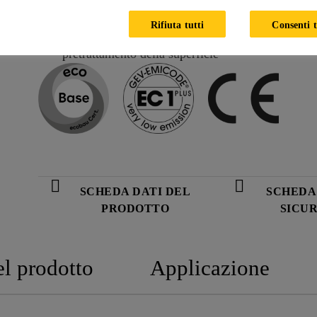
Tempo di lisciatura molto lungo (> 60 minuti) per s
Rifiuta tutti
Consenti t
Primerizzabile con Sikafloor®-151 già 4 ore dopo 
pretrattamento della superficie
SCHEDA DATI DEL
SCHEDA 
PRODOTTO
SICU
el prodotto
Applicazione