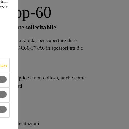
ia, il
dTop-60
ervizi
idamente sollecitabile
ca, a presa rapida, per coperture dure
N 13813 CT-C60-F7-A6 in spessori tra 8 e
ttivi
azione semplice e non collosa, anche come
i inclinati
alle sollecitazioni