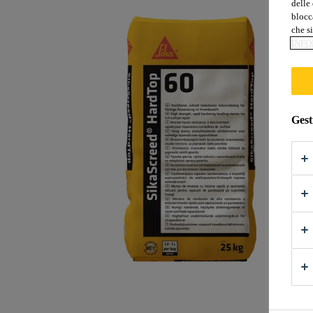
delle 
blocca
che si
INFO
Gest