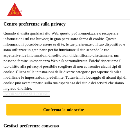
Stai visitando il sito web della "Sika Schweiz AG", sembra che si
stia accedendo da "Stati Uniti". Esiste un sito web separato per il
vostro paese.
Centro preferenze sulla privacy
PASSARE A
RIMANERE SIKA
SELEZIONARE
Quando si visita qualsiasi sito Web, questo può memorizzare o recuperare
informazioni sul tuo browser, in gran parte sotto forma di cookie. Queste
SIKA USA
SCHWEIZ AG
IL PAESE
informazioni potrebbero essere su di te, le tue preferenze o il tuo dispositivo e
sono utilizzate in gran parte per far funzionare il sito secondo le tue
aspettative. Le informazioni di solito non ti identificano direttamente, ma
Sika Schweiz AG
possono fornire un'esperienza Web più personalizzata. Poiché rispettiamo il
tuo diritto alla privacy, è possibile scegliere di non consentire alcuni tipi di
cookie. Clicca sulle intestazioni delle diverse categorie per saperne di più e
modificare le impostazioni predefinite. Tuttavia, il bloccaggio di alcuni tipi di
cookie può avere impatto sulla tua esperienza del sito e dei servizi che siamo
in grado di offrire.
CALCOLI
INFORMATIVA SUI COOKIE
Conferma le mie scelte
Gestisci preferenze consenso