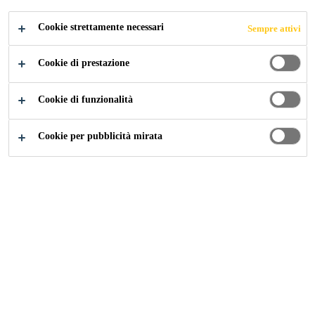
Cookie strettamente necessari
Sempre attivi
Construction
...
Calcoli
Cookie di prestazione
Cookie di funzionalità
Dosaggio Sika® Retarder
Cookie per pubblicità mirata
Evaporazione
Calcestruzzo fresco W/Z, W/Z eq
Densità apparente del calcestruzzo fresco
Contenuto d'acqua nel calcestruzzo fresco