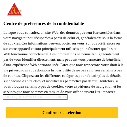
You are accessing "Sika Schweiz AG", it seems you are
accessing it from "États-Unis". We have a dedicated website for
your country.
Centre de préférences de la confidentialité
TO
Lorsque vous consultez un site Web, des données peuvent être stockées dans
STAY ON THE SIKA
SELECT A
votre navigateur ou récupérées à partir de celui-ci, généralement sous la forme
SIKA
SCHWEIZ AG WEBSITE
COUNTRY
de cookies. Ces informations peuvent porter sur vous, sur vos préférences ou
USA
sur votre appareil et sont principalement utilisées pour s'assurer que le site
Web fonctionne correctement. Les informations ne permettent généralement
pas de vous identifier directement, mais peuvent vous permettre de bénéficier
Sika Schweiz AG
d'une expérience Web personnalisée. Parce que nous respectons votre droit à la
vie privée, nous vous donnons la possibilité de ne pas autoriser certains types
de cookies. Cliquez sur les différentes catégories pour obtenir plus de détails
sur chacune d'entre elles, et modifier les paramètres par défaut. Toutefois, si
vous bloquez certains types de cookies, votre expérience de navigation et les
YOUNIC,
services que nous sommes en mesure de vous offrir peuvent être impactés.
POLITIQUE EN MATIÈRE DE COOKIES
DÜBENDORF
Confirmer la sélection