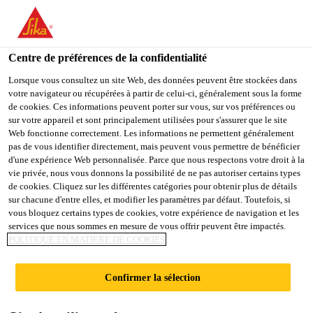
You are accessing "Sika Schweiz AG", it seems you are
accessing it from "États-Unis". We have a dedicated website for
your country.
Centre de préférences de la confidentialité
TO
Lorsque vous consultez un site Web, des données peuvent être stockées dans
STAY ON THE SIKA
SELECT A
votre navigateur ou récupérées à partir de celui-ci, généralement sous la forme
SIKA
SCHWEIZ AG WEBSITE
COUNTRY
de cookies. Ces informations peuvent porter sur vous, sur vos préférences ou
USA
sur votre appareil et sont principalement utilisées pour s'assurer que le site
Web fonctionne correctement. Les informations ne permettent généralement
pas de vous identifier directement, mais peuvent vous permettre de bénéficier
Sika Schweiz AG
d'une expérience Web personnalisée. Parce que nous respectons votre droit à la
vie privée, nous vous donnons la possibilité de ne pas autoriser certains types
de cookies. Cliquez sur les différentes catégories pour obtenir plus de détails
sur chacune d'entre elles, et modifier les paramètres par défaut. Toutefois, si
vous bloquez certains types de cookies, votre expérience de navigation et les
NOUVELLE
services que nous sommes en mesure de vous offrir peuvent être impactés.
POLITIQUE EN MATIÈRE DE COOKIES
CONSTRUCTION
Confirmer la sélection
RÉSERVOIR D'EAU