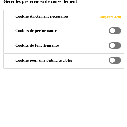
Gérer les préférences de consentement
POTABLE
Cookies strictement nécessaires
Toujours actif
GÖNHARD,
Cookies de performance
AARAU
Cookies de fonctionnalité
Cookies pour une publicité ciblée
Références
...
Nouvelle construction Réservoir d'eau p
2019
AARAU