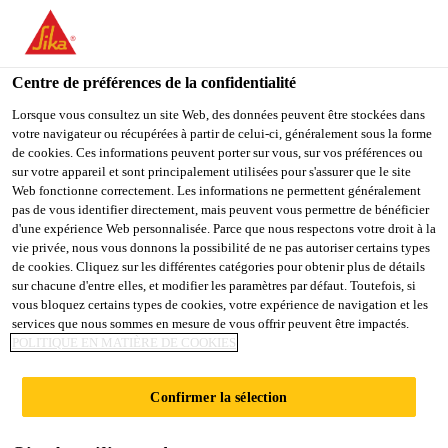
You are accessing "Sika Schweiz AG", it seems you are
accessing it from "États-Unis". We have a dedicated website for
your country.
Centre de préférences de la confidentialité
TO
Lorsque vous consultez un site Web, des données peuvent être stockées dans
STAY ON THE SIKA
SELECT A
votre navigateur ou récupérées à partir de celui-ci, généralement sous la forme
SIKA
SCHWEIZ AG WEBSITE
COUNTRY
de cookies. Ces informations peuvent porter sur vous, sur vos préférences ou
USA
sur votre appareil et sont principalement utilisées pour s'assurer que le site
Web fonctionne correctement. Les informations ne permettent généralement
pas de vous identifier directement, mais peuvent vous permettre de bénéficier
Sika Schweiz AG
d'une expérience Web personnalisée. Parce que nous respectons votre droit à la
vie privée, nous vous donnons la possibilité de ne pas autoriser certains types
de cookies. Cliquez sur les différentes catégories pour obtenir plus de détails
sur chacune d'entre elles, et modifier les paramètres par défaut. Toutefois, si
vous bloquez certains types de cookies, votre expérience de navigation et les
BASE DE LA
services que nous sommes en mesure de vous offrir peuvent être impactés.
POLITIQUE EN MATIÈRE DE COOKIES
REGA, LOCARNO
Confirmer la sélection