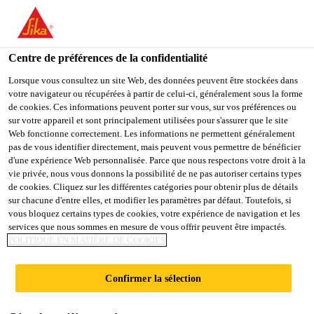
You are accessing "Sika Schweiz AG", it seems you are
accessing it from "États-Unis". We have a dedicated website for
your country.
Centre de préférences de la confidentialité
TO
Lorsque vous consultez un site Web, des données peuvent être stockées dans
STAY ON THE SIKA
SELECT A
votre navigateur ou récupérées à partir de celui-ci, généralement sous la forme
SIKA
SCHWEIZ AG WEBSITE
COUNTRY
de cookies. Ces informations peuvent porter sur vous, sur vos préférences ou
USA
sur votre appareil et sont principalement utilisées pour s'assurer que le site
Web fonctionne correctement. Les informations ne permettent généralement
pas de vous identifier directement, mais peuvent vous permettre de bénéficier
Sika Schweiz AG
d'une expérience Web personnalisée. Parce que nous respectons votre droit à la
vie privée, nous vous donnons la possibilité de ne pas autoriser certains types
de cookies. Cliquez sur les différentes catégories pour obtenir plus de détails
sur chacune d'entre elles, et modifier les paramètres par défaut. Toutefois, si
vous bloquez certains types de cookies, votre expérience de navigation et les
LA TOUR ROCHE
services que nous sommes en mesure de vous offrir peuvent être impactés.
POLITIQUE EN MATIÈRE DE COOKIES
BÂLE
Confirmer la sélection