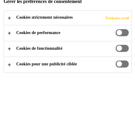
Gérer les préférences de consentement
LAUSANNE
Cookies strictement nécessaires
Toujours actif
Cookies de performance
Références
Stade de football «La Tuilière», Lausanne
Cookies de fonctionnalité
Cookies pour une publicité ciblée
2019
LAUSANNE