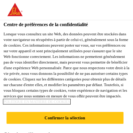
You are accessing "Sika Schweiz AG", it seems you are
accessing it from "États-Unis". We have a dedicated website for
your country.
Centre de préférences de la confidentialité
TO
Lorsque vous consultez un site Web, des données peuvent être stockées dans
STAY ON THE SIKA
SELECT A
votre navigateur ou récupérées à partir de celui-ci, généralement sous la forme
SIKA
SCHWEIZ AG WEBSITE
COUNTRY
de cookies. Ces informations peuvent porter sur vous, sur vos préférences ou
USA
sur votre appareil et sont principalement utilisées pour s'assurer que le site
Web fonctionne correctement. Les informations ne permettent généralement
pas de vous identifier directement, mais peuvent vous permettre de bénéficier
Sika Schweiz AG
d'une expérience Web personnalisée. Parce que nous respectons votre droit à la
vie privée, nous vous donnons la possibilité de ne pas autoriser certains types
de cookies. Cliquez sur les différentes catégories pour obtenir plus de détails
sur chacune d'entre elles, et modifier les paramètres par défaut. Toutefois, si
vous bloquez certains types de cookies, votre expérience de navigation et les
STADE DE
services que nous sommes en mesure de vous offrir peuvent être impactés.
POLITIQUE EN MATIÈRE DE COOKIES
FOOTBALL «LA
Confirmer la sélection
TUILIÈRE»,