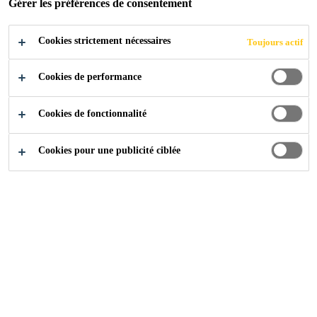
Gérer les préférences de consentement
ANGLE
Cookies strictement nécessaires
Toujours actif
SCHÜTZENMATTW
Cookies de performance
EG, NIDAU
Cookies de fonctionnalité
Cookies pour une publicité ciblée
Références
...
Passage à niveau Bielstrasse/ Angle Sch
2019
NIDAU