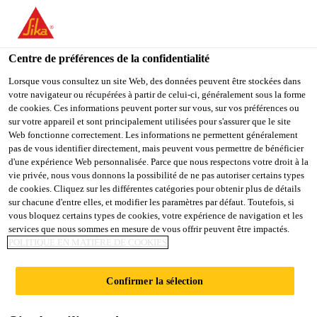
You are accessing "Sika Schweiz AG", it seems you are
accessing it from "États-Unis". We have a dedicated website for
your country.
Centre de préférences de la confidentialité
TO
Lorsque vous consultez un site Web, des données peuvent être stockées dans
STAY ON THE SIKA
SELECT A
votre navigateur ou récupérées à partir de celui-ci, généralement sous la forme
SIKA
SCHWEIZ AG WEBSITE
COUNTRY
de cookies. Ces informations peuvent porter sur vous, sur vos préférences ou
USA
sur votre appareil et sont principalement utilisées pour s'assurer que le site
Web fonctionne correctement. Les informations ne permettent généralement
pas de vous identifier directement, mais peuvent vous permettre de bénéficier
Sika Schweiz AG
d'une expérience Web personnalisée. Parce que nous respectons votre droit à la
vie privée, nous vous donnons la possibilité de ne pas autoriser certains types
de cookies. Cliquez sur les différentes catégories pour obtenir plus de détails
sur chacune d'entre elles, et modifier les paramètres par défaut. Toutefois, si
vous bloquez certains types de cookies, votre expérience de navigation et les
PASSAGE À
services que nous sommes en mesure de vous offrir peuvent être impactés.
POLITIQUE EN MATIÈRE DE COOKIES
NIVEAU
Confirmer la sélection
BIELSTRASSE/