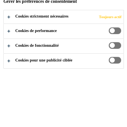
Gérer les préférences de consentement
Cookies strictement nécessaires
Toujours actif
Références
”Sika – nous savons tout sur le béton“
Cookies de performance
Cookies de fonctionnalité
2015
UNTERWASSER (SG)
Cookies pour une publicité ciblée