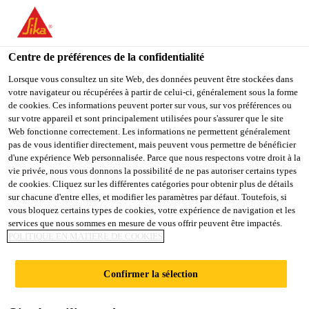
You are accessing "Sika Schweiz AG", it seems you are
accessing it from "États-Unis". We have a dedicated website for
your country.
Centre de préférences de la confidentialité
TO
Lorsque vous consultez un site Web, des données peuvent être stockées dans
STAY ON THE SIKA
SELECT A
votre navigateur ou récupérées à partir de celui-ci, généralement sous la forme
SIKA
SCHWEIZ AG WEBSITE
COUNTRY
de cookies. Ces informations peuvent porter sur vous, sur vos préférences ou
USA
sur votre appareil et sont principalement utilisées pour s'assurer que le site
Web fonctionne correctement. Les informations ne permettent généralement
pas de vous identifier directement, mais peuvent vous permettre de bénéficier
Sika Schweiz AG
d'une expérience Web personnalisée. Parce que nous respectons votre droit à la
vie privée, nous vous donnons la possibilité de ne pas autoriser certains types
de cookies. Cliquez sur les différentes catégories pour obtenir plus de détails
sur chacune d'entre elles, et modifier les paramètres par défaut. Toutefois, si
vous bloquez certains types de cookies, votre expérience de navigation et les
”SIKA – NOUS
services que nous sommes en mesure de vous offrir peuvent être impactés.
POLITIQUE EN MATIÈRE DE COOKIES
SAVONS TOUT
Confirmer la sélection
SUR LE BÉTON“