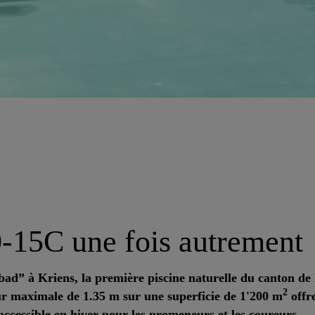
15C une fois autrement
kbad” à Kriens, la première piscine naturelle du canton de
2
ur maximale de 1.35 m sur une superficie de 1'200 m
offre
ccessible en hiver pour les promeneurs et les coureurs.