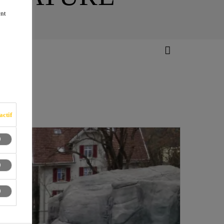
ent
actif