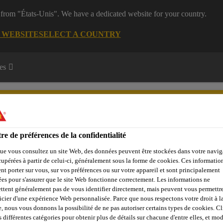
 from "États-Unis". We have a dedicated website for your country.
G WEBSITE
SELECT A COUNTRY
es
re de préférences de la confidentialité
ue vous consultez un site Web, des données peuvent être stockées dans votre navig
 Center
Service
News
Sika Brands
Interlocuteur
C
cupérées à partir de celui-ci, généralement sous la forme de cookies. Ces informatio
nt porter sur vous, sur vos préférences ou sur votre appareil et sont principalement
sées pour s'assurer que le site Web fonctionne correctement. Les informations ne
ttent généralement pas de vous identifier directement, mais peuvent vous permettr
icier d'une expérience Web personnalisée. Parce que nous respectons votre droit à la
A BAIGNADE CÔT
e, nous vous donnons la possibilité de ne pas autoriser certains types de cookies. C
s différentes catégories pour obtenir plus de détails sur chacune d'entre elles, et mod