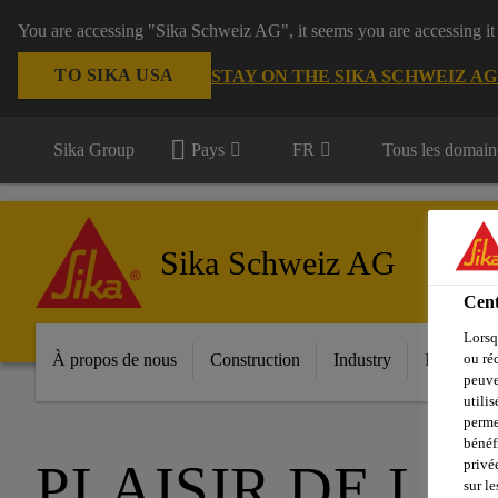
You are accessing "Sika Schweiz AG", it seems you are accessing it
TO SIKA USA
STAY ON THE SIKA SCHWEIZ A
Sika Group
Pays
FR
Tous les domain
Sika Schweiz AG
Cent
Lorsq
À propos de nous
Construction
Industry
Download
ou ré
peuve
utili
perme
bénéf
PLAISIR DE L
privé
sur le