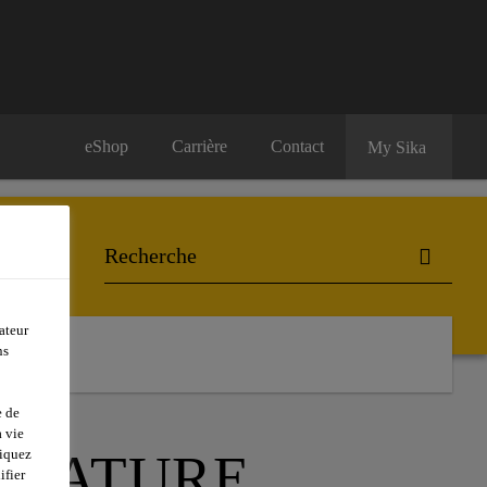
eShop
Carrière
Contact
My Sika
ateur
ontact
ns
e de
 vie
E NATURE
liquez
ifier