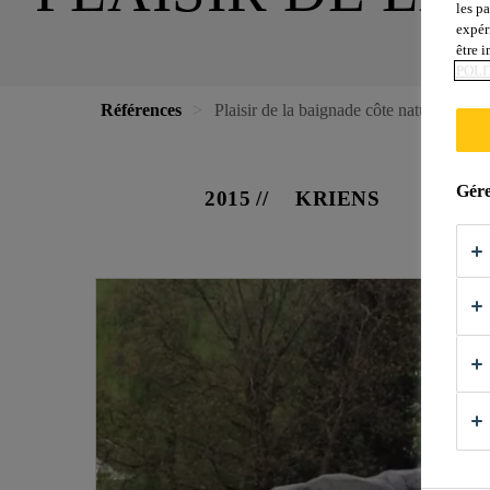
les p
expér
être 
POLI
Références
Plaisir de la baignade côte nature
Gére
2015
KRIENS