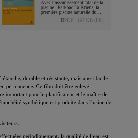
Avec l’assainissement total de la
piscine “Parkbad” à Kriens, la
première piscine naturelle du
canton de Lucerne a été créée.
PDF - 197 KB (FR)
Equipée de toboggans et de
baies “aventure”, le bassin
d’une profondeur maximale de
1.35 m sur une superficie de 1
200 m2 offre des activités pour
toute la famille. L’aménagement
semblable à un parc est aussi
accessible en hiver pour les
promeneurs et les coureurs.
étanche, durable et résistante, mais aussi facile
e en permanence. Ce film doit être enlevé
e important pour le planificateur et le maître de
anchéité synthétique est produite dans l’usine de
isiteurs.
 effectuées périodiquement, la qualité de l’eau est