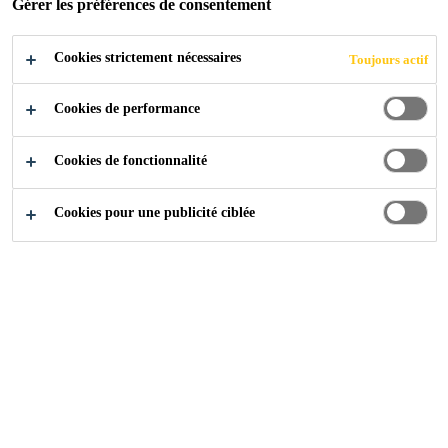
Gérer les préférences de consentement
Cookies strictement nécessaires
Toujours actif
Références
Tunnel ferroviaire Eppenberg
Cookies de performance
Cookies de fonctionnalité
2018
WÖSCHNAU/GRETZENBACH
Cookies pour une publicité ciblée