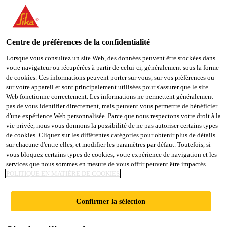
You are accessing "Sika Schweiz AG", it seems you are
accessing it from "États-Unis". We have a dedicated website for
your country.
Centre de préférences de la confidentialité
TO
Lorsque vous consultez un site Web, des données peuvent être stockées dans
STAY ON THE SIKA
SELECT A
votre navigateur ou récupérées à partir de celui-ci, généralement sous la forme
SIKA
SCHWEIZ AG WEBSITE
COUNTRY
de cookies. Ces informations peuvent porter sur vous, sur vos préférences ou
USA
sur votre appareil et sont principalement utilisées pour s'assurer que le site
Web fonctionne correctement. Les informations ne permettent généralement
pas de vous identifier directement, mais peuvent vous permettre de bénéficier
Sika Schweiz AG
d'une expérience Web personnalisée. Parce que nous respectons votre droit à la
vie privée, nous vous donnons la possibilité de ne pas autoriser certains types
de cookies. Cliquez sur les différentes catégories pour obtenir plus de détails
sur chacune d'entre elles, et modifier les paramètres par défaut. Toutefois, si
vous bloquez certains types de cookies, votre expérience de navigation et les
TUNNEL
services que nous sommes en mesure de vous offrir peuvent être impactés.
POLITIQUE EN MATIÈRE DE COOKIES
FERROVIAIRE
Confirmer la sélection
EPPENBERG