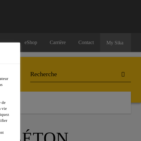
eShop
Carrière
Contact
My Sika
ateur
ns
ontact
e de
 vie
liquez
ifier
U BÉTON
ent