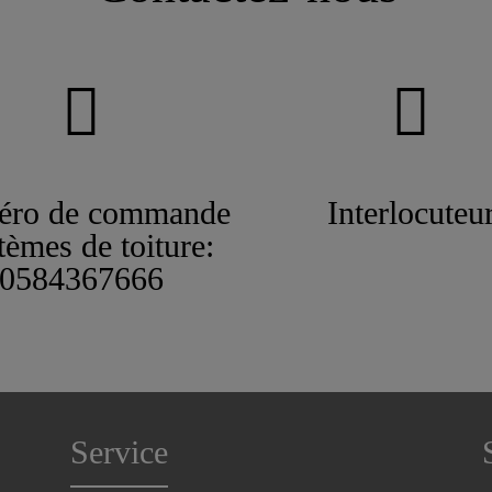
ro de commande
Interlocuteu
tèmes de toiture:
0584367666
Service