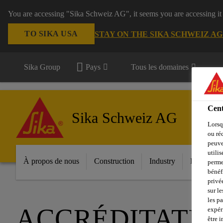
You are accessing "Sika Schweiz AG", it seems you are accessing it
TO SIKA USA
STAY ON THE SIKA SCHWEIZ A
Sika Group
Pays
Tous les domaines
Cent
Sika Schweiz AG
Lorsq
ou ré
peuve
utili
À propos de nous
Construction
Industry
Download
perme
bénéf
privé
sur le
les p
ACCRÉDITATIO
expér
être 