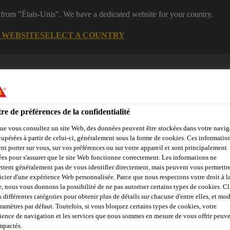
 from "États-Unis". We have a dedicated website for your country.
G WEBSITE
SELECT A COUNTRY
re de préférences de la confidentialité
ue vous consultez un site Web, des données peuvent être stockées dans votre navig
cupérées à partir de celui-ci, généralement sous la forme de cookies. Ces informatio
nt porter sur vous, sur vos préférences ou sur votre appareil et sont principalement
sées pour s'assurer que le site Web fonctionne correctement. Les informations ne
 Center
Service
News
Sika Brands
Interlocuteur
C
ttent généralement pas de vous identifier directement, mais peuvent vous permettr
icier d'une expérience Web personnalisée. Parce que nous respectons votre droit à la
e, nous vous donnons la possibilité de ne pas autoriser certains types de cookies. C
s différentes catégories pour obtenir plus de détails sur chacune d'entre elles, et mod
aramètres par défaut. Toutefois, si vous bloquez certains types de cookies, votre
N DU SERVICE D
ience de navigation et les services que nous sommes en mesure de vous offrir peuv
impactés.