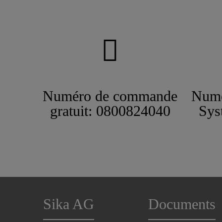
Numéro de commande
Numé
gratuit: 0800824040
Sys
Sika AG
Documents