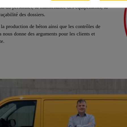
on du personnel, la maintenance des équipements, la
açabilité des dossiers.
, la production de béton ainsi que les contrôles de
la nous donne des arguments pour les clients et
te.