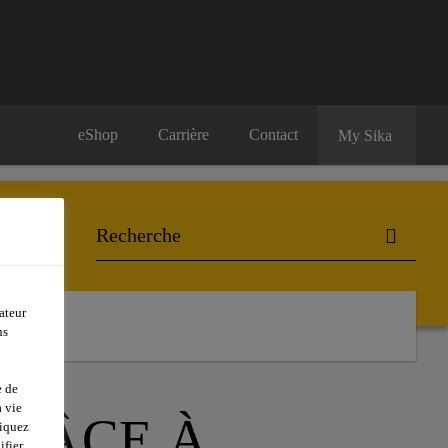
eShop
Carrière
Contact
My Sika
ateur
ns
e de
 vie
GRÂCE À
liquez
ifier