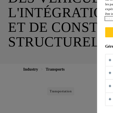
les p
L'INTÉGRATIO
expér
être 
POLI
ET DE CONSTR
STRUCTURELL
Gére
Industry
Transports
Transportation