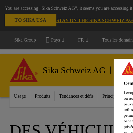
You are accessing "Sika Schweiz AG", it seems you are accessing it
TO SIKA USA
STAY ON THE SIKA SCHWEIZ A
Sika Group
Pays
FR
Tous les domain
Sika Schweiz AG
Transpo
Cent
Lorsq
Usage
Produits
Tendances et défis
Principales inno
ou ré
peuve
utili
perme
bénéf
DES VÉHICULE
privé
sur le