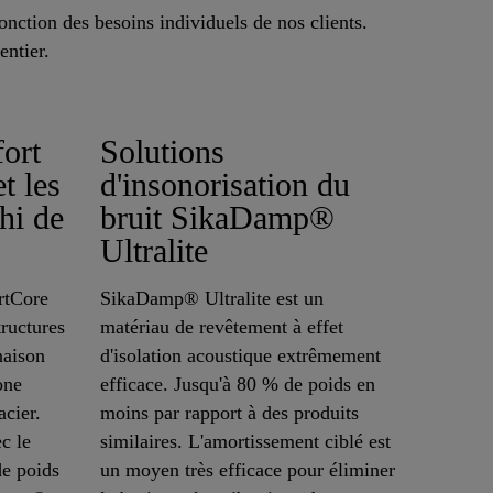
onction des besoins individuels de nos clients.
entier.
fort
Solutions
t les
d'insonorisation du
hi de
bruit SikaDamp®
Ultralite
rtCore
SikaDamp® Ultralite est un
tructures
matériau de revêtement à effet
naison
d'isolation acoustique extrêmement
one
efficace. Jusqu'à 80 % de poids en
acier.
moins par rapport à des produits
c le
similaires. L'amortissement ciblé est
e poids
un moyen très efficace pour éliminer