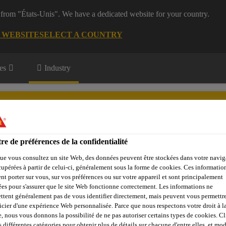
 from "États-Unis". We have a dedicated website for your country.
G WEBSITE
SELECT A COUNTRY
es
Industry
rts
re de préférences de la confidentialité
ue vous consultez un site Web, des données peuvent être stockées dans votre navig
vations
Download Center
cupérées à partir de celui-ci, généralement sous la forme de cookies. Ces informatio
nt porter sur vous, sur vos préférences ou sur votre appareil et sont principalement
sées pour s'assurer que le site Web fonctionne correctement. Les informations ne
ttent généralement pas de vous identifier directement, mais peuvent vous permettr
icier d'une expérience Web personnalisée. Parce que nous respectons votre droit à la
S PLUS LÉGERS 
e, nous vous donnons la possibilité de ne pas autoriser certains types de cookies. C
s différentes catégories pour obtenir plus de détails sur chacune d'entre elles, et mod