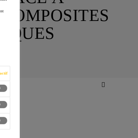
 COMPOSITES
ent
LIQUES
actif