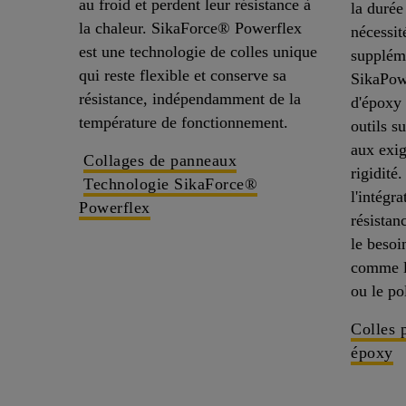
au froid et perdent leur résistance à
la durée
la chaleur. SikaForce® Powerflex
nécessit
est une technologie de colles unique
suppléme
qui reste flexible et conserve sa
SikaPow
résistance, indépendamment de la
d'époxy 
température de fonctionnement.
outils s
aux exig
Collages de panneaux
rigidité
Technologie SikaForce®
l'intégra
Powerflex
résistan
le besoi
comme l
ou le po
Colles 
époxy