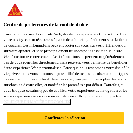
You are accessing "Sika Schweiz AG", it seems you are
accessing it from "États-Unis". We have a dedicated website for
your country.
Centre de préférences de la confidentialité
Industry
...
Sikaflex®-668
TO
Lorsque vous consultez un site Web, des données peuvent être stockées dans
STAY ON THE SIKA
SELECT A
votre navigateur ou récupérées à partir de celui-ci, généralement sous la forme
SIKA
SCHWEIZ AG WEBSITE
COUNTRY
de cookies. Ces informations peuvent porter sur vous, sur vos préférences ou
USA
sur votre appareil et sont principalement utilisées pour s'assurer que le site
Web fonctionne correctement. Les informations ne permettent généralement
pas de vous identifier directement, mais peuvent vous permettre de bénéficier
Sikaflex®-668
Sika Schweiz AG
d'une expérience Web personnalisée. Parce que nous respectons votre droit à la
vie privée, nous vous donnons la possibilité de ne pas autoriser certains types
de cookies. Cliquez sur les différentes catégories pour obtenir plus de détails
Colle et mastic d'assemblage, de vitrage et
sur chacune d'entre elles, et modifier les paramètres par défaut. Toutefois, si
vous bloquez certains types de cookies, votre expérience de navigation et les
d'étanchéité haute performance avec
services que nous sommes en mesure de vous offrir peuvent être impactés.
option d'accélération
POLITIQUE EN MATIÈRE DE COOKIES
Sikaflex®-668 se base sur la technologie Purform®.
Confirmer la sélection
La technologie Purform® propose des produits
polyuréthanes performants contenant moins de 0.1 %