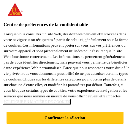
You are accessing "Sika Schweiz AG", it seems you are
accessing it from "États-Unis". We have a dedicated website for
your country.
Centre de préférences de la confidentialité
Industry
...
Sikaflex®-221
TO
Lorsque vous consultez un site Web, des données peuvent être stockées dans
STAY ON THE SIKA
SELECT A
votre navigateur ou récupérées à partir de celui-ci, généralement sous la forme
SIKA
SCHWEIZ AG WEBSITE
COUNTRY
de cookies. Ces informations peuvent porter sur vous, sur vos préférences ou
USA
sur votre appareil et sont principalement utilisées pour s'assurer que le site
Web fonctionne correctement. Les informations ne permettent généralement
pas de vous identifier directement, mais peuvent vous permettre de bénéficier
Sikaflex®-221
Sika Schweiz AG
d'une expérience Web personnalisée. Parce que nous respectons votre droit à la
vie privée, nous vous donnons la possibilité de ne pas autoriser certains types
de cookies. Cliquez sur les différentes catégories pour obtenir plus de détails
Colle-mastic d'étanchéité
sur chacune d'entre elles, et modifier les paramètres par défaut. Toutefois, si
vous bloquez certains types de cookies, votre expérience de navigation et les
multifonctionnelle à large spectre
services que nous sommes en mesure de vous offrir peuvent être impactés.
d'adhésion
POLITIQUE EN MATIÈRE DE COOKIES
Sikaflex®-221 est une colle-mastic polyuréthane
Confirmer la sélection
monocomposante, à usage multiple, pour une grande
variété de supports comme les métaux, les apprêts et