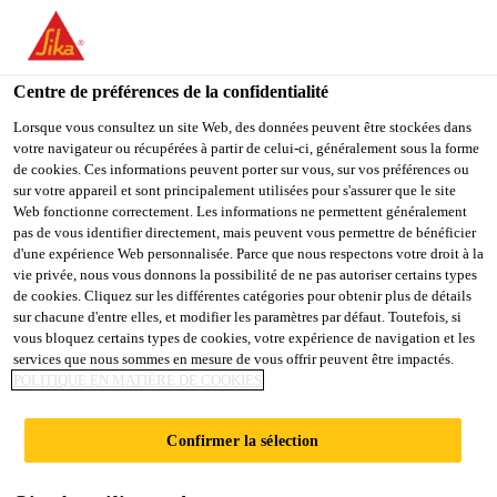
You are accessing "Sika Schweiz AG", it seems you are
accessing it from "États-Unis". We have a dedicated website for
your country.
Centre de préférences de la confidentialité
TO
Lorsque vous consultez un site Web, des données peuvent être stockées dans
STAY ON THE SIKA
SELECT A
votre navigateur ou récupérées à partir de celui-ci, généralement sous la forme
SIKA
SCHWEIZ AG WEBSITE
COUNTRY
de cookies. Ces informations peuvent porter sur vous, sur vos préférences ou
USA
sur votre appareil et sont principalement utilisées pour s'assurer que le site
Web fonctionne correctement. Les informations ne permettent généralement
pas de vous identifier directement, mais peuvent vous permettre de bénéficier
Sika Schweiz AG
d'une expérience Web personnalisée. Parce que nous respectons votre droit à la
vie privée, nous vous donnons la possibilité de ne pas autoriser certains types
de cookies. Cliquez sur les différentes catégories pour obtenir plus de détails
sur chacune d'entre elles, et modifier les paramètres par défaut. Toutefois, si
vous bloquez certains types de cookies, votre expérience de navigation et les
FAQ - QUESTIONS
services que nous sommes en mesure de vous offrir peuvent être impactés.
POLITIQUE EN MATIÈRE DE COOKIES
FRÉQUENTES
Confirmer la sélection