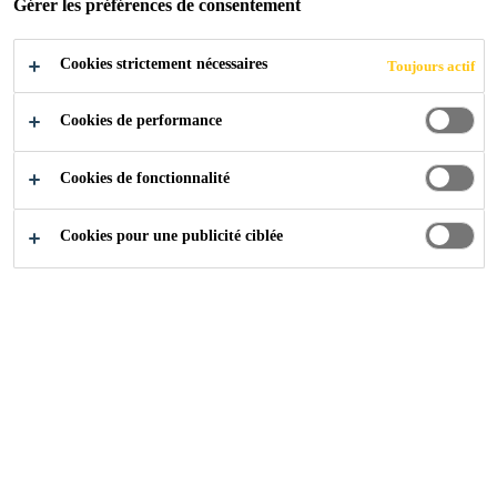
Gérer les préférences de consentement
Cookies strictement nécessaires
Toujours actif
Industry
Marine
Cookies de performance
Cookies de fonctionnalité
Wie verklebt man ein Fenster in ein Boot?
Cookies pour une publicité ciblée
Wie verklebt man Leisten?
Wie installiere ich Luken und Beschläge auf
einem Boot?
Wie pflege ich ein Holzdeck?