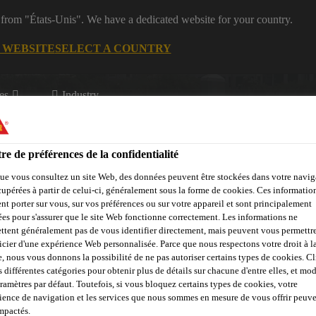
 from "États-Unis". We have a dedicated website for your country.
G WEBSITE
SELECT A COUNTRY
es
Industry
re de préférences de la confidentialité
ue vous consultez un site Web, des données peuvent être stockées dans votre navig
cupérées à partir de celui-ci, généralement sous la forme de cookies. Ces informatio
nt porter sur vous, sur vos préférences ou sur votre appareil et sont principalement
sées pour s'assurer que le site Web fonctionne correctement. Les informations ne
opos de Marine
ttent généralement pas de vous identifier directement, mais peuvent vous permettr
icier d'une expérience Web personnalisée. Parce que nous respectons votre droit à la
e, nous vous donnons la possibilité de ne pas autoriser certains types de cookies. C
s différentes catégories pour obtenir plus de détails sur chacune d'entre elles, et mod
aramètres par défaut. Toutefois, si vous bloquez certains types de cookies, votre
ience de navigation et les services que nous sommes en mesure de vous offrir peuv
impactés.