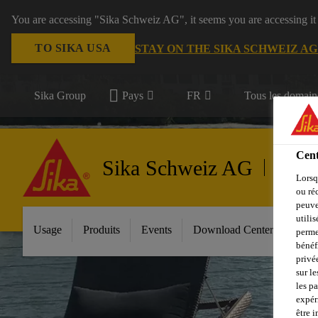
You are accessing "Sika Schweiz AG", it seems you are accessing it
TO SIKA USA
STAY ON THE SIKA SCHWEIZ A
Sika Group
Pays
FR
Tous les domain
Cent
Sika Schweiz AG
Marine
Lorsq
ou ré
peuve
utili
Usage
Produits
Events
Download Center
À pr
perme
bénéf
privé
sur le
les p
expér
être 