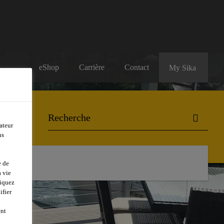
eShop
Carrière
Contact
My Sika
ateur
ns
e de
 vie
liquez
ifier
ent