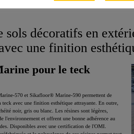
rants.
sols décoratifs en extéri
avec une finition esthétiq
arine pour le teck
Marine-570 et Sikafloor® Marine-590 permettent de
 teck avec une finition esthétique attrayante. En outre,
éité noir, gris ou blanc. Les résines sont légères,
 de l'environnement et offrent une bonne adhérence au
des. Disponibles avec une certification de l'OMI.
préfabriquée et la polyvalence de ces résines permet tout