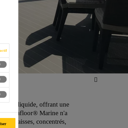
actif
ique
l'état liquide, offrant une
es. Sikafloor® Marine n'a
les, graisses, concentrés,
iser