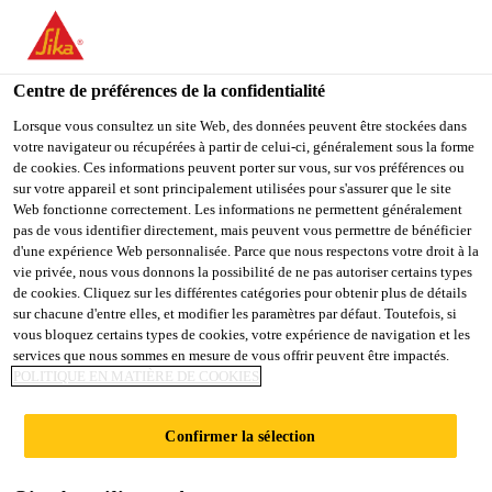
You are accessing "Sika Schweiz AG", it seems you are
accessing it from "États-Unis". We have a dedicated website for
your country.
Centre de préférences de la confidentialité
Industry
...
Sikaflex®-295 UV
TO
Lorsque vous consultez un site Web, des données peuvent être stockées dans
STAY ON THE SIKA
SELECT A
votre navigateur ou récupérées à partir de celui-ci, généralement sous la forme
SIKA
SCHWEIZ AG WEBSITE
COUNTRY
de cookies. Ces informations peuvent porter sur vous, sur vos préférences ou
USA
sur votre appareil et sont principalement utilisées pour s'assurer que le site
Web fonctionne correctement. Les informations ne permettent généralement
pas de vous identifier directement, mais peuvent vous permettre de bénéficier
Sikaflex®-295 UV
Sika Schweiz AG
d'une expérience Web personnalisée. Parce que nous respectons votre droit à la
vie privée, nous vous donnons la possibilité de ne pas autoriser certains types
de cookies. Cliquez sur les différentes catégories pour obtenir plus de détails
Colle pour vitrages marine pour le collage
sur chacune d'entre elles, et modifier les paramètres par défaut. Toutefois, si
vous bloquez certains types de cookies, votre expérience de navigation et les
de vitrages organiques
services que nous sommes en mesure de vous offrir peuvent être impactés.
POLITIQUE EN MATIÈRE DE COOKIES
Sikaflex®-295 UV est une colle-mastic polyuréthane
monocomposante, de consistance pâteuse, qui durcit
Confirmer la sélection
sous l'action de l'humidité de l'air. Elle convient pour
des applications en intérieur et extérieur et peut être