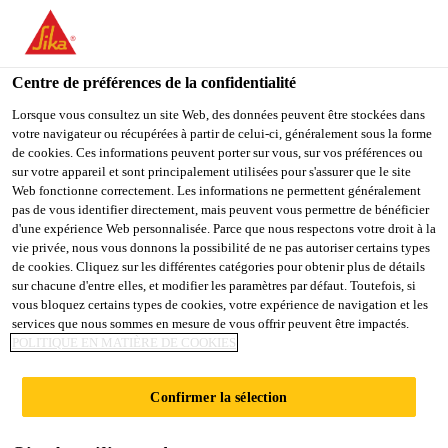
You are accessing "Sika Schweiz AG", it seems you are
accessing it from "États-Unis". We have a dedicated website for
your country.
Centre de préférences de la confidentialité
TO
Lorsque vous consultez un site Web, des données peuvent être stockées dans
STAY ON THE SIKA
SELECT A
votre navigateur ou récupérées à partir de celui-ci, généralement sous la forme
SIKA
SCHWEIZ AG WEBSITE
COUNTRY
de cookies. Ces informations peuvent porter sur vous, sur vos préférences ou
USA
sur votre appareil et sont principalement utilisées pour s'assurer que le site
Web fonctionne correctement. Les informations ne permettent généralement
pas de vous identifier directement, mais peuvent vous permettre de bénéficier
Sika Schweiz AG
d'une expérience Web personnalisée. Parce que nous respectons votre droit à la
vie privée, nous vous donnons la possibilité de ne pas autoriser certains types
de cookies. Cliquez sur les différentes catégories pour obtenir plus de détails
sur chacune d'entre elles, et modifier les paramètres par défaut. Toutefois, si
vous bloquez certains types de cookies, votre expérience de navigation et les
services que nous sommes en mesure de vous offrir peuvent être impactés.
POLITIQUE EN MATIÈRE DE COOKIES
ÉTANCHÉITÉ
Confirmer la sélection
EXTÉRIEURE